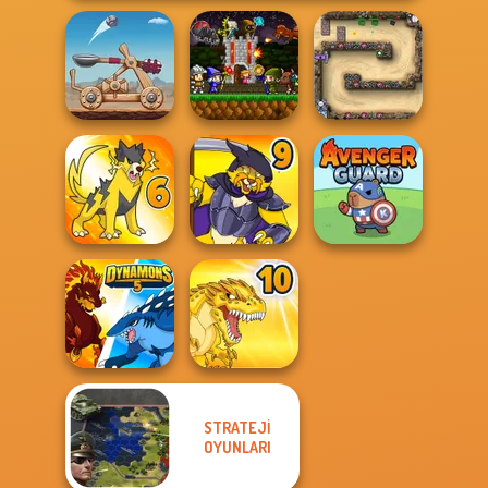
Mini Guardians
Clash of Stone
Castle Defense
Canyon Defence
Dynamons 6
Dynamons 9
Avenger Guard
STRATEJI
OYUNLARI
Dynamons 5
Dynamons 10