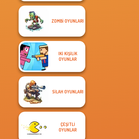
ZOMBI OYUNLARI
IKI KIŞILIK
OYUNLAR
SILAH OYUNLARI
ÇEŞITLI
OYUNLAR