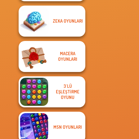
ZEKA OYUNLARI
MACERA
OYUNLARI
3'LÜ
EŞLEŞTIRME
OYUNU
MSN OYUNLARI