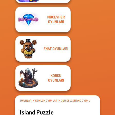
MÜCEVHER
OYUNLARI
FNAF OYUNLARI
KORKU
OYUNLARI
OYUNLAR
GÜNLÜK OYUNLAR
3'LÜ EŞLEŞTIRME OYUNU
Island Puzzle