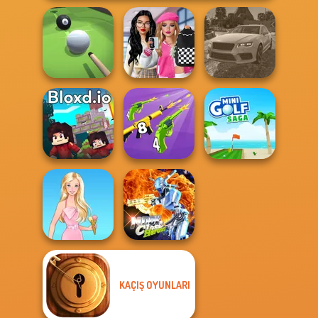
Bab's Back to
School Style
Real Drift
Pool Master 3D
Cha...
Multiplayer
Merge 2048 Gun
Bloxd.io
Rush
Mini Golf Saga
KAÇIŞ OYUNLARI
Moon Clash
Barbie
Heroes