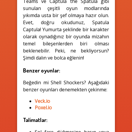
Teams ve Captula the Spatula gibi
sunulan çeşitli oyun modlarında
yıkımda usta bir şef olmaya hazır olun.
Evet, doğru okudunuz, Spatula
Captula! Yumurta şeklinde bir karakter
olarak oynadığınız bir oyunda mizahın
temel bileşenlerden biri olması
beklenebilir. Peki, ne bekliyorsun?
Şimdi dalın ve bolca eğlenin!
Benzer oyunlar:
Beğedin mi Shell Shockers? Aşağıdaki
benzer oyunları denemekten çekinme:
Veck.io
Poxel.io
Talimatlar:
Sol fare düğmesine basın veya