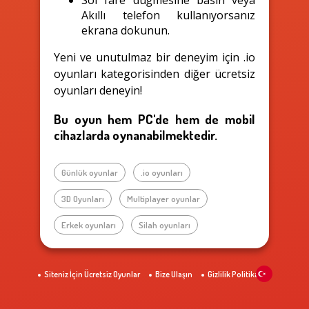
Akıllı telefon kullanıyorsanız
ekrana dokunun.
Yeni ve unutulmaz bir deneyim için .io
oyunları kategorisinden diğer ücretsiz
oyunları deneyin!
Bu oyun hem PC'de hem de mobil
cihazlarda oynanabilmektedir.
Günlük oyunlar
.io oyunları
3D Oyunları
Multiplayer oyunlar
Erkek oyunları
Silah oyunları
Siteniz İçin Ücretsiz Oyunlar
Bize Ulaşın
Gizlilik Politikası