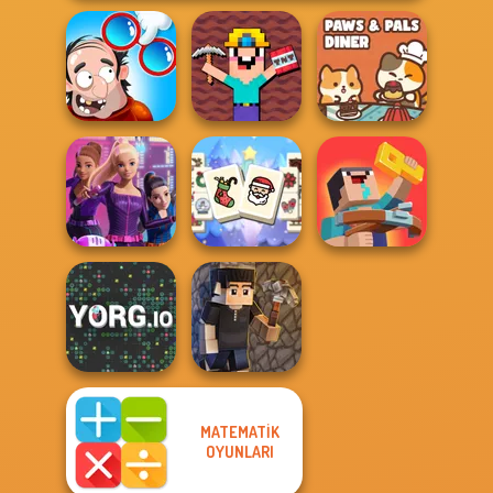
Noob Miner:
DOP Puzzle:
Escape From
Paws & Pals
Displace One Part
Prison
Diner
Mahjong
Spy Squad
Christmas
Noob: Zombie
Academy
Holiday
Prison Escape
MATEMATIK
OYUNLARI
YORG.io
Vectaria.io