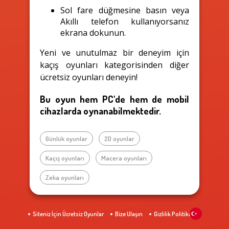
Sol fare düğmesine basın veya
Akıllı telefon kullanıyorsanız
ekrana dokunun.
Yeni ve unutulmaz bir deneyim için
kaçış oyunları kategorisinden diğer
ücretsiz oyunları deneyin!
Bu oyun hem PC'de hem de mobil
cihazlarda oynanabilmektedir.
Günlük oyunlar
2D oyunlar
Kaçış oyunları
Macera oyunları
Zeka oyunları
Siteniz İçin Ücretsiz Oyunlar
Bize Ulaşın
Gizlilik Politikası