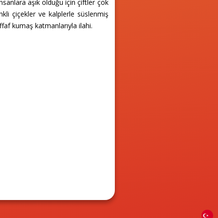
nsanlara aşık olduğu için çiftler çok
li çiçekler ve kalplerle süslenmiş
şeffaf kumaş katmanlarıyla ilahi.