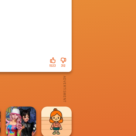
1523
312