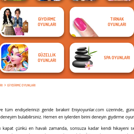
Manga Creator
GIYDIRME
TIRNAK
Sailor Moon And
World Of
OYUNLARI
OYUNLARI
Vintage Fairy
Friends Cosmic...
Fantasy...
Fairy Tale High
GÜZELLIK
SPA OYUNLARI
OYUNLARI
RI
GIYDIRME OYUNLARI
e tüm endişelerinizi geride bırakın! Eniyioyunlar.com üzerinde, gü
eneyim bulabilirsiniz. Hemen en iyilerden birini deneyin giydirme oyun
rını kapat çünkü en havalı zamanda, sonsuza kadar kendi hikayeni s