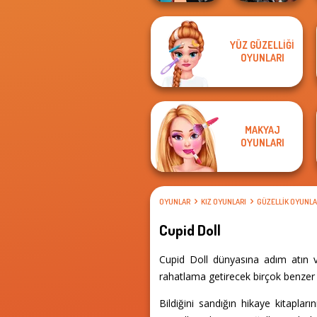
YÜZ GÜZELLIĞI
Manga Creator -
Cyberpunk
OYUNLARI
Rebels Page 1
Guardians
MAKYAJ
OYUNLARI
OYUNLAR
KIZ OYUNLARI
GÜZELLIK OYUNLA
Cupid Doll
Cupid Doll dünyasına adım atın v
rahatlama getirecek birçok benzer d
Bildiğini sandığın hikaye kitapla