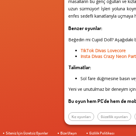
masalların bu genç oğulları ve kızla
uzun sürmüyor! İşleri yoluna koym
enfes sedefli kanatlarıyla uçmaya haz
Benzer oyunlar:
Beğedin mi Cupid Doll? Aşağıdaki
TikTok Divas Lovecore
Insta Divas Crazy Neon Par
Talimatlar:
Sol fare düğmesine basın vey
Yeni ve unutulmaz bir deneyim için
Bu oyun hem PC'de hem de mobi
Kız oyunları
Güzellik oyunları
Siteniz İçin Ücretsiz Oyunlar
Bize Ulaşın
Gizlilik Politikası