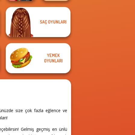
SAÇ OYUNLARI
Spin The Bottle
TB Avataria Life
Style Exchange...
Girl
YEMEK
OYUNLARI
nünüzde size çok fazla eğlence ve
ları!
eçebilirsin! Gelmiş geçmiş en ünlü