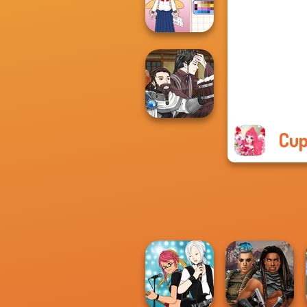
Wedding
School Girl Dress
Up V3
Cup
Manga Creator
World Of
Fantasy...