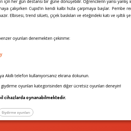
rı için her gün destansı bir güne dönüşebilir. Öğrencilerin yarısı yanlış i
aya çalışırken Cupid'in kendi kalbi hızla çarpmaya başlar. Pembe renk
ır. Elbisesi, trend silüeti, çiçek baskıları ve eteğindeki katı ve ışıltılı 
 benzer oyunları denemekten çekinme:
ty
a Akıllı telefon kullanıyorsanız ekrana dokunun.
 giydirme oyunları kategorisinden diğer ücretsiz oyunları deneyin!
l cihazlarda oynanabilmektedir.
Giydirme oyunları