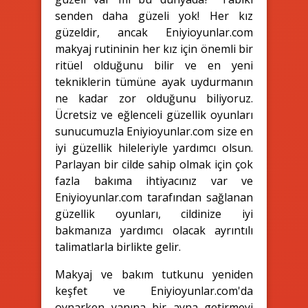
senden daha güzeli yok! Her kız
güzeldir, ancak Eniyioyunlar.com
makyaj rutininin her kız için önemli bir
ritüel olduğunu bilir ve en yeni
tekniklerin tümüne ayak uydurmanın
ne kadar zor olduğunu biliyoruz.
Ücretsiz ve eğlenceli güzellik oyunları
sunucumuzla Eniyioyunlar.com size en
iyi güzellik hileleriyle yardımcı olsun.
Parlayan bir cilde sahip olmak için çok
fazla bakıma ihtiyacınız var ve
Eniyioyunlar.com tarafından sağlanan
güzellik oyunları, cildinize iyi
bakmanıza yardımcı olacak ayrıntılı
talimatlarla birlikte gelir.
Makyaj ve bakım tutkunu yeniden
keşfet ve Eniyioyunlar.com'da
oynarken yanına bir ayna getirmeyi