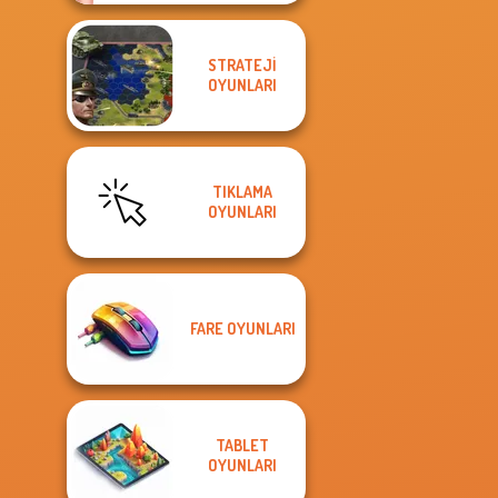
STRATEJI
OYUNLARI
TIKLAMA
OYUNLARI
FARE OYUNLARI
TABLET
OYUNLARI