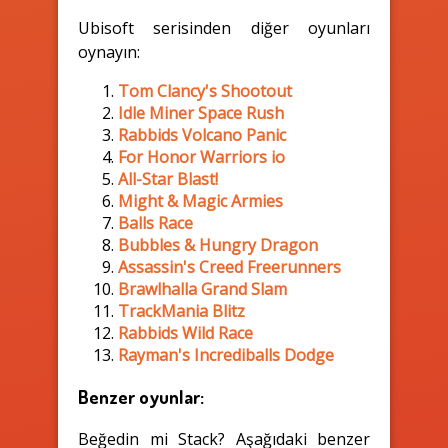
Ubisoft serisinden diğer oyunları
oynayın:
Tom Clancy's Shootout
Idle Miner Space Rush
Rabbids Volcano Panic
For Honor Warriors io
All-Star Blast!
Might & Magic Armies
Balls Race
Bubbles & Hungry Dragon
Assassin's Creed Freerunners
Brawlhalla Grand Slam
TrackMania Blitz
Rabbids Wild Race
Rayman's Incrediballs Dodge
Benzer oyunlar:
Beğedin mi Stack? Aşağıdaki benzer