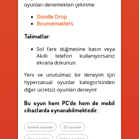
oyunları denemekten çekinme:
Doodle Drop
Bouncemasters
Talimatlar:
Sol fare düğmesine basın veya
Akıllı telefon kullanıyorsanız
ekrana dokunun.
Yeni ve unutulmaz bir deneyim için
hypercasual oyunlar kategorisinden
diğer ücretsiz oyunları deneyin!
Bu oyun hem PC'de hem de mobil
cihazlarda oynanabilmektedir.
Günlük oyunlar
2D oyunlar
Fare oyunları
Online oyunlar