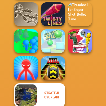
Stick Duel: Battle
Sniper Shot:
Hero
Twisty Lines
Bullet Time
Crowd
Lumberjack
Green Ball
Who Dies Last
STRATEJI
Red Stickman vs
OYUNLARI
Monster School
Extreme Run 3D