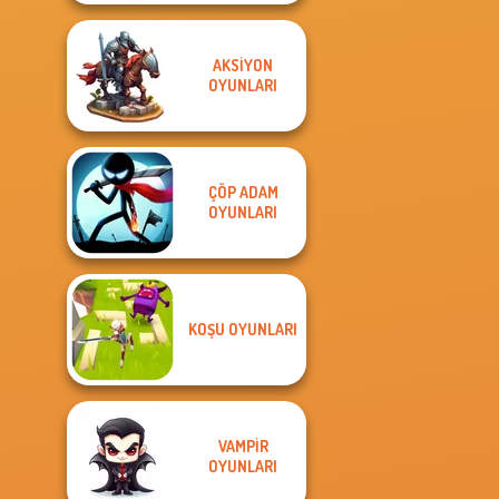
AKSIYON
OYUNLARI
ÇÖP ADAM
OYUNLARI
KOŞU OYUNLARI
VAMPIR
OYUNLARI