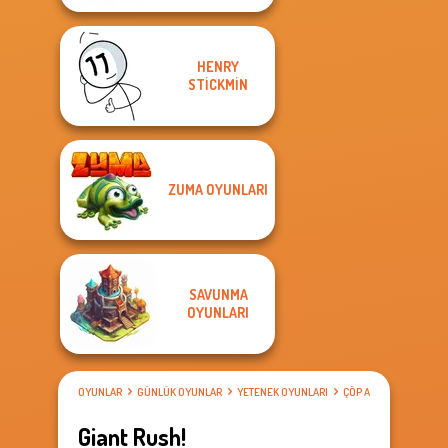
HENRY
STICKMIN
ZUMA OYUNLARI
SAVUNMA
OYUNLARI
OYUNLAR
GÜNLÜK OYUNLAR
YETENEK OYUNLARI
ÇÖP ADAM OYUNLARI
Giant Rush!