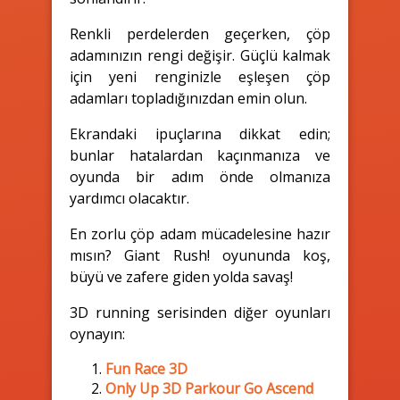
Renkli perdelerden geçerken, çöp
adamınızın rengi değişir. Güçlü kalmak
için yeni renginizle eşleşen çöp
adamları topladığınızdan emin olun.
Ekrandaki ipuçlarına dikkat edin;
bunlar hatalardan kaçınmanıza ve
oyunda bir adım önde olmanıza
yardımcı olacaktır.
En zorlu çöp adam mücadelesine hazır
mısın? Giant Rush! oyununda koş,
büyü ve zafere giden yolda savaş!
3D running serisinden diğer oyunları
oynayın:
Fun Race 3D
Only Up 3D Parkour Go Ascend