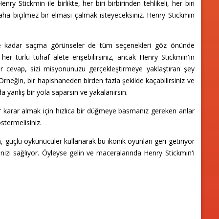
ry Stickmin ile birlikte, her biri birbirinden tehlikeli, her biri
aha biçilmez bir elması çalmak isteyeceksiniz. Henry Stickmin
 ne kadar saçma görünseler de tüm seçenekleri göz önünde
 her türlü tuhaf alete erişebilirsiniz, ancak Henry Stickmin'in
ir cevap, sizi misyonunuzu gerçekleştirmeye yaklaştıran şey
Örneğin, bir hapishaneden birden fazla şekilde kaçabilirsiniz ve
yanlış bir yola saparsın ve yakalanırsın.
ir karar almak için hızlıca bir düğmeye basmanız gereken anlar
stermelisiniz.
 güçlü öykünücüler kullanarak bu ikonik oyunları geri getiriyor
izi sağlıyor. Öyleyse gelin ve maceralarında Henry Stickmin'i