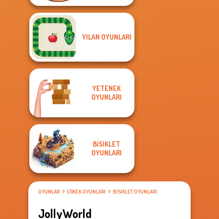
YILAN OYUNLARI
YETENEK
OYUNLARI
BISIKLET
OYUNLARI
OYUNLAR
ERKEK OYUNLARI
BISIKLET OYUNLARI
JollyWorld