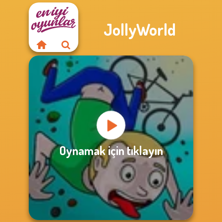
JollyWorld
Oynamak için tıklayın