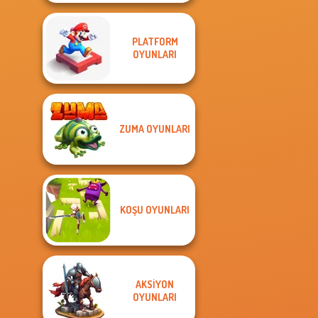
PLATFORM
OYUNLARI
ZUMA OYUNLARI
KOŞU OYUNLARI
AKSIYON
OYUNLARI