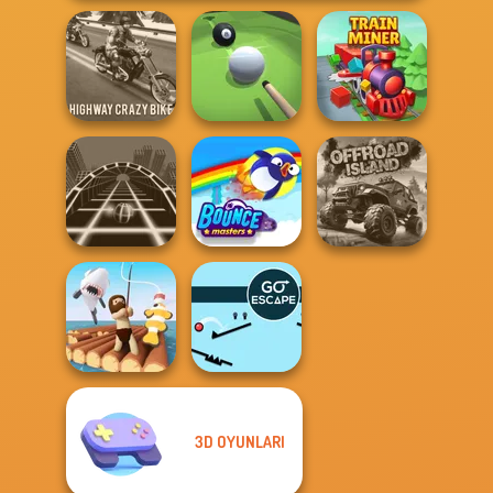
Highway Crazy
Bike
Pool Master 3D
Train Miner
Ball Surfer 3D
Bouncemasters
Offroad Island
3D OYUNLARI
Raft Life
Go Escape