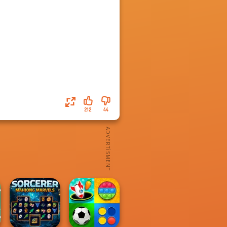
212
44