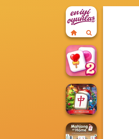
Solitaire
Mahjong Candy 2
Mahjong at
Home -