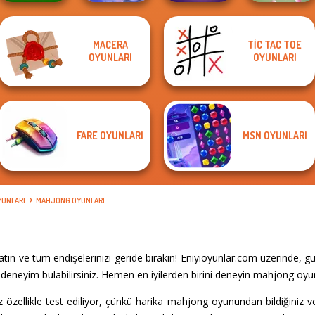
Mahjong
MACERA
TIC TAC TOE
Farm Mahjong
Christmas
OYUNLARI
OYUNLARI
3D
Holiday
Mystic Mahjong
Tap 3 Mahjong
FARE OYUNLARI
MSN OYUNLARI
YUNLARI
MAHJONG OYUNLARI
n ve tüm endişelerinizi geride bırakın! Eniyioyunlar.com üzerinde, g
deneyim bulabilirsiniz. Hemen en iyilerden birini deneyin mahjong oyun
zellikle test ediliyor, çünkü harika mahjong oyunundan bildiğiniz ve 