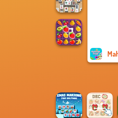
Christmas Ed...
Mahjong At
Home -
Scandinavian...
Mah
Fruit Mahjong