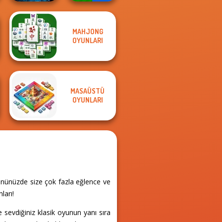
MAHJONG
Sorcerer
Mind Games for
OYUNLARI
Mahjong Marvels
2-3-4 Player
MASAÜSTÜ
OYUNLARI
ününüzde size çok fazla eğlence ve
ları!
sevdiğiniz klasik oyunun yanı sıra