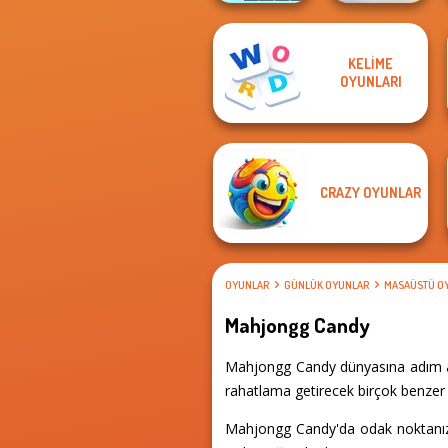
KELIME
Xmas Mahjong
KrisMas Mahjong
OYUNLARI
Trio Solitaire
2
CRAZY OYUNLAR
OYUNLAR
GÜNLÜK OYUNLAR
MASAÜSTÜ O
Mahjongg Candy
Mahjongg Candy dünyasına adım atı
rahatlama getirecek birçok benzer 
Mahjongg Candy'da odak noktanız ö