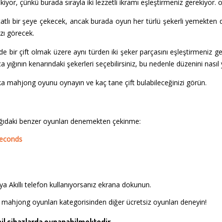
kiyor, çünkü burada sırayla iki lezzetli ikramı eşleştirmeniz gerekiyor.
zı tatlı bir şeye çekecek, ancak burada oyun her türlü şekerli yemekten 
zı görecek.
e bir çift olmak üzere aynı türden iki şeker parçasını eşleştirmeniz ger
a yığının kenarındaki şekerleri seçebilirsiniz, bu nedenle düzenini nasıl 
ka mahjong oyunu oynayın ve kaç tane çift bulabileceğinizi görün.
ıdaki benzer oyunları denemekten çekinme:
seconds
a Akıllı telefon kullanıyorsanız ekrana dokunun.
 mahjong oyunları kategorisinden diğer ücretsiz oyunları deneyin!
l cihazlarda oynanabilmektedir.