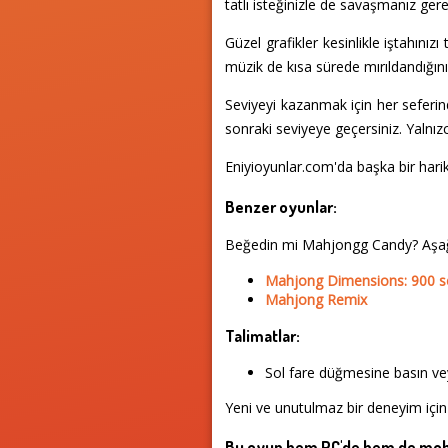
tatlı isteğinizle de savaşmanız gere
Güzel grafikler kesinlikle iştahını
müzik de kısa sürede mırıldandığını
Seviyeyi kazanmak için her seferind
sonraki seviyeye geçersiniz. Yalnızc
Eniyioyunlar.com'da başka bir hari
Benzer oyunlar:
Beğedin mi Mahjongg Candy? Aşağ
Mahjong Dimensions: 900 
Mahjong Remix
Talimatlar:
Sol fare düğmesine basın vey
Yeni ve unutulmaz bir deneyim için
Bu oyun hem PC'de hem de mobi