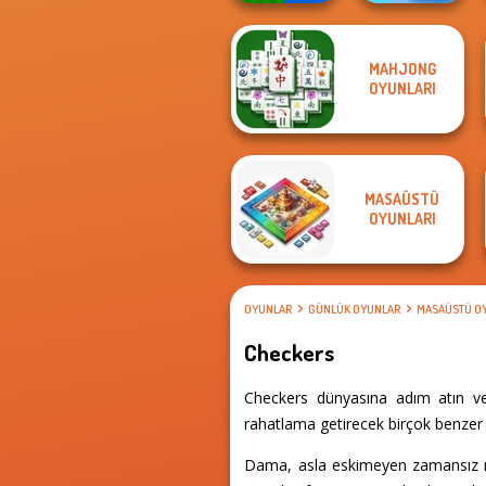
MAHJONG
Mind Games for
Royal Bubble
OYUNLARI
2-3-4 Player
Blast
MASAÜSTÜ
OYUNLARI
OYUNLAR
GÜNLÜK OYUNLAR
MASAÜSTÜ O
Checkers
Checkers dünyasına adım atın ve 
rahatlama getirecek birçok benzer 
Dama, asla eskimeyen zamansız masa