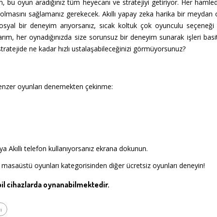
n, bu oyun aradığınız tüm heyecanı ve stratejiyi getiriyor. Her haml
 olmasını sağlamanız gerekecek. Akıllı yapay zeka harika bir meyda
osyal bir deneyim arıyorsanız, sıcak koltuk çok oyunculu seçeneği 
arım, her oynadığınızda size sorunsuz bir deneyim sunarak işleri bas
tratejide ne kadar hızlı ustalaşabileceğinizi görmüyorsunuz?
enzer oyunları denemekten çekinme:
a Akıllı telefon kullanıyorsanız ekrana dokunun.
 masaüstü oyunları kategorisinden diğer ücretsiz oyunları deneyin!
l cihazlarda oynanabilmektedir.
ı