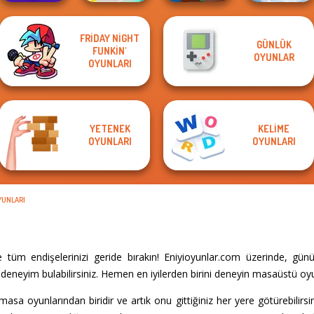
FRIDAY NIGHT
Falling Art
GÜNLÜK
FUNKIN'
Bubble Shooter
Om Nom Tower
Ragdoll
OYUNLAR
Pro 4
OYUNLARI
Fun Race 3D
3D
Simulator
YETENEK
KELIME
OYUNLARI
OYUNLARI
YUNLARI
tüm endişelerinizi geride bırakın! Eniyioyunlar.com üzerinde, gü
deneyim bulabilirsiniz. Hemen en iyilerden birini deneyin masaüstü oyu
 oyunlarından biridir ve artık onu gittiğiniz her yere götürebilirsin