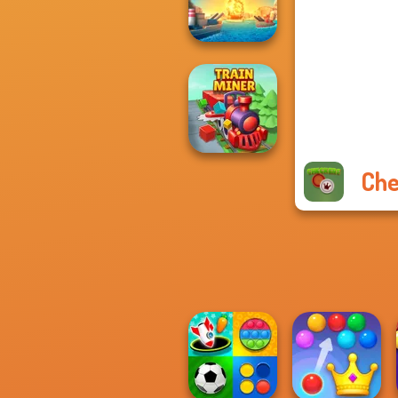
Pin
Battleships
Armada
Che
Train Miner