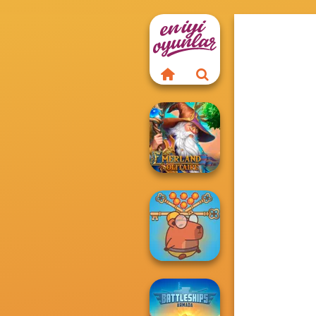
Emerland
Solitaire
Save Baby
Capybaras: Pull