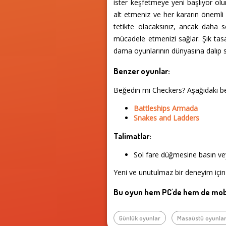
ister keşfetmeye yeni başlıyor olu
alt etmeniz ve her kararın önemli
tetikte olacaksınız, ancak daha s
mücadele etmenizi sağlar. Şık tas
dama oyunlarının dünyasına dalıp s
Benzer oyunlar:
Beğedin mi Checkers? Aşağıdaki b
Battleships Armada
Snakes and Ladders
Talimatlar:
Sol fare düğmesine basın vey
Yeni ve unutulmaz bir deneyim için
Bu oyun hem PC'de hem de mobi
Günlük oyunlar
Masaüstü oyunlar