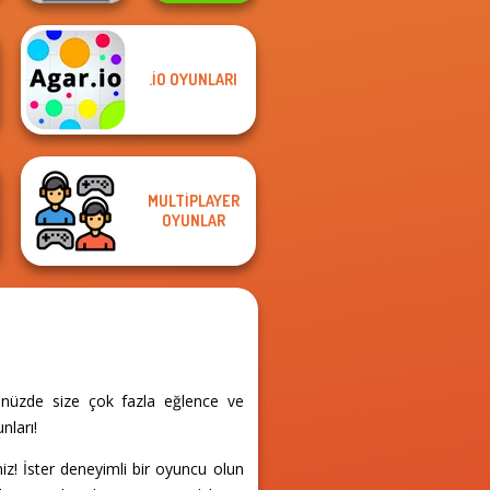
.IO OYUNLARI
My Garden
Color Fill 3D
Journey
MULTIPLAYER
OYUNLAR
nünüzde size çok fazla eğlence ve
nları!
iz! İster deneyimli bir oyuncu olun