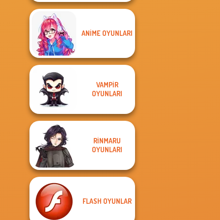
ANIME OYUNLARI
VAMPIR
OYUNLARI
RINMARU
OYUNLARI
FLASH OYUNLAR