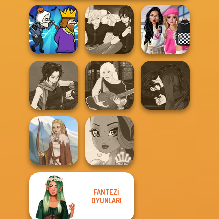
Bab's Back to
Manga Creator -
School Style
Murder
Rebels Page 3
Cha...
Manga Creator
Manga Creator
Manga Creator -
Vampire Hunter
Star Wars: Page...
Fantasy World...
P...
FANTEZI
OYUNLARI
Viking Woman
Fairy Tale High