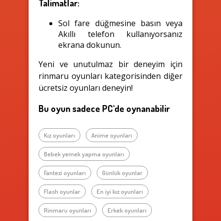
Talimatlar:
Sol fare düğmesine basın veya
Akıllı telefon kullanıyorsanız
ekrana dokunun.
Yeni ve unutulmaz bir deneyim için
rinmaru oyunları kategorisinden diğer
ücretsiz oyunları deneyin!
Bu oyun sadece PC'de oynanabilir
Kız oyunları
Anime oyunları
Bebek yemek yapma oyunları
Fantezi oyunları
Günlük oyunlar
Flash oyunlar
En iyi kız oyunları
Rinmaru oyunları
Erkek oyunları