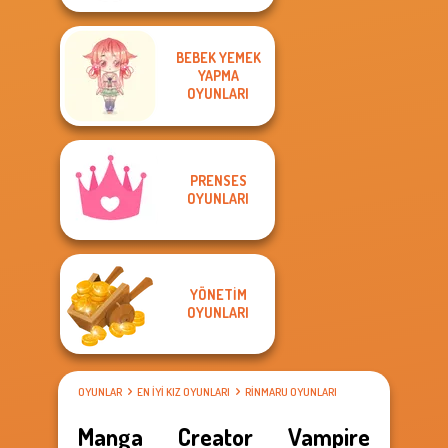
BEBEK YEMEK
YAPMA
OYUNLARI
PRENSES
OYUNLARI
YÖNETIM
OYUNLARI
OYUNLAR
EN IYI KIZ OYUNLARI
RINMARU OYUNLARI
Manga Creator Vampire