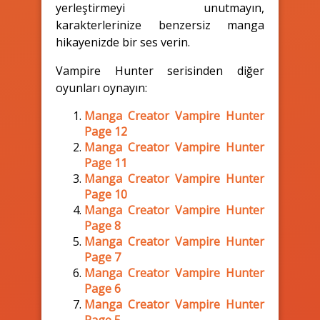
yerleştirmeyi unutmayın,
karakterlerinize benzersiz manga
hikayenizde bir ses verin.
Vampire Hunter serisinden diğer
oyunları oynayın:
Manga Creator Vampire Hunter
Page 12
Manga Creator Vampire Hunter
Page 11
Manga Creator Vampire Hunter
Page 10
Manga Creator Vampire Hunter
Page 8
Manga Creator Vampire Hunter
Page 7
Manga Creator Vampire Hunter
Page 6
Manga Creator Vampire Hunter
Page 5