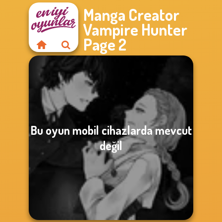
Manga Creator
Vampire Hunter
Page 2
Bu oyun mobil cihazlarda mevcut
değil