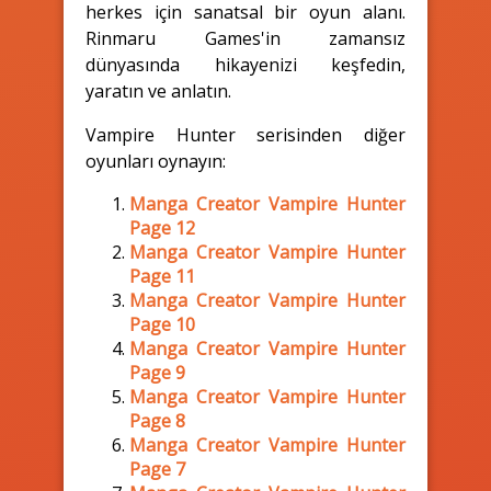
herkes için sanatsal bir oyun alanı.
Rinmaru Games'in zamansız
dünyasında hikayenizi keşfedin,
yaratın ve anlatın.
Vampire Hunter serisinden diğer
oyunları oynayın:
Manga Creator Vampire Hunter
Page 12
Manga Creator Vampire Hunter
Page 11
Manga Creator Vampire Hunter
Page 10
Manga Creator Vampire Hunter
Page 9
Manga Creator Vampire Hunter
Page 8
Manga Creator Vampire Hunter
Page 7