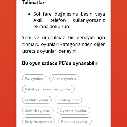
Talimatlar:
Sol fare düğmesine basın veya
Akıllı telefon kullanıyorsanız
ekrana dokunun.
Yeni ve unutulmaz bir deneyim için
rinmaru oyunları kategorisinden diğer
ücretsiz oyunları deneyin!
Bu oyun sadece PC'de oynanabilir
Kız oyunları
Anime oyunları
Bebek yemek yapma oyunları
Günlük oyunlar
Flash oyunlar
Güzellik oyunları
Giydirme oyunları
En iyi kız oyunları
Rinmaru oyunları