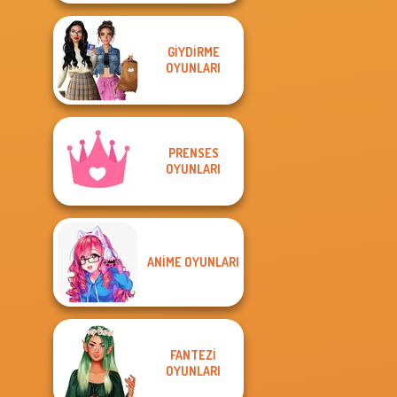
GIYDIRME
OYUNLARI
PRENSES
OYUNLARI
ANIME OYUNLARI
FANTEZI
OYUNLARI