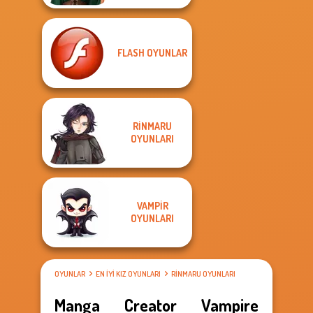
FLASH OYUNLAR
RINMARU
OYUNLARI
VAMPIR
OYUNLARI
OYUNLAR
EN IYI KIZ OYUNLARI
RINMARU OYUNLARI
Manga Creator Vampire