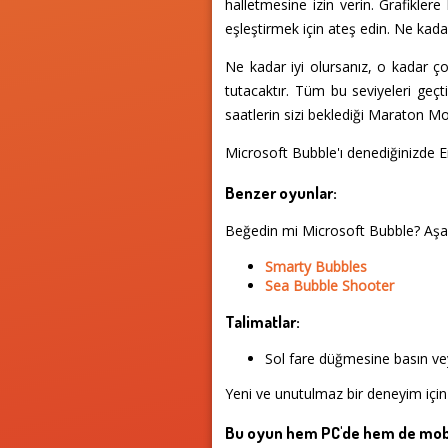
halletmesine izin verin. Grafiklere
eşleştirmek için ateş edin. Ne kada
Ne kadar iyi olursanız, o kadar çok 
tutacaktır. Tüm bu seviyeleri geçt
saatlerin sizi beklediği Maraton M
Microsoft Bubble'ı denediğinizde E
Benzer oyunlar:
Beğedin mi Microsoft Bubble? Aşa
Smarty Bubbles
Sea Bubble Shooter
Talimatlar:
Sol fare düğmesine basın vey
Yeni ve unutulmaz bir deneyim için 
Bu oyun hem PC'de hem de mobi