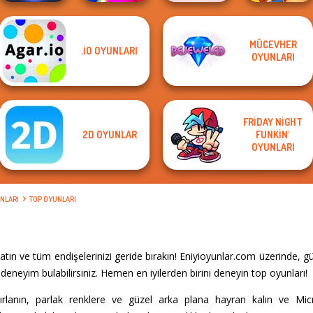
MÜCEVHER
.IO OYUNLARI
Bubble Shooter
Bubble Shooter
OYUNLARI
HD 3
Match Masters
Valentine
Wild West Match
FRIDAY NIGHT
2D OYUNLAR
FUNKIN'
OYUNLARI
NLARI
TOP OYUNLARI
ın ve tüm endişelerinizi geride bırakın! Eniyioyunlar.com üzerinde, 
eneyim bulabilirsiniz. Hemen en iyilerden birini deneyin top oyunları!
rlanın, parlak renklere ve güzel arka plana hayran kalın ve Mic