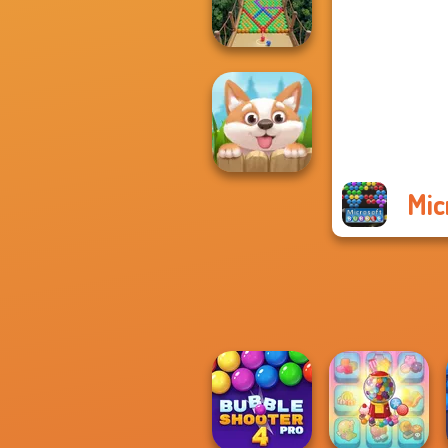
Cave
Bubble Fall
Mic
Puppy Blast