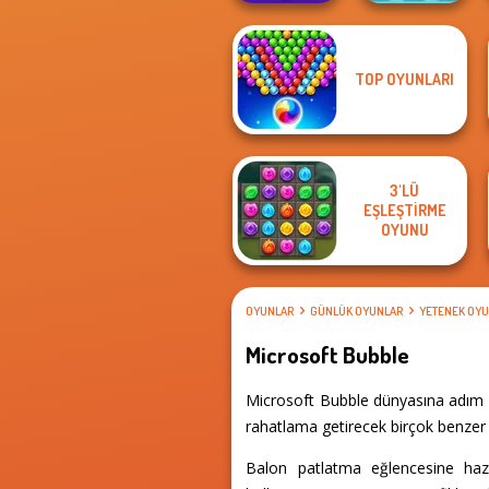
TOP OYUNLARI
Bubble Shooter
Candy Shop
Pro 4
Merge
3'LÜ
EŞLEŞTIRME
OYUNU
OYUNLAR
GÜNLÜK OYUNLAR
YETENEK OYU
Microsoft Bubble
Microsoft Bubble dünyasına adım at
rahatlama getirecek birçok benzer d
Balon patlatma eğlencesine hazı