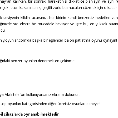
 hayran kalırken, bir sonraki hareketinizi dikkatlice planlayın ve ayn
r çok jeton kazanırsanız, çeşitli zorlu bulmacaları çözmek için o kadar ç
seviyenin kilidini açarsınız, her birinin kendi benzersiz hedefleri vard
iğinizde sizi ekstra bir mücadele bekliyor ve işte bu, en yüksek puan
odu.
niyioyunlar.com'da başka bir eğlenceli balon patlatma oyunu oynayın!
ğıdaki benzer oyunları denemekten çekinme:
a Akıllı telefon kullanıyorsanız ekrana dokunun.
top oyunları kategorisinden diğer ücretsiz oyunları deneyin!
l cihazlarda oynanabilmektedir.