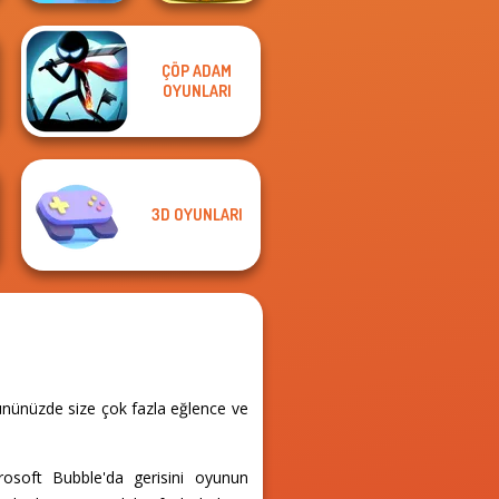
Giant Sushi:
ÇÖP ADAM
Royal Bubble
Merge Master
OYUNLARI
Blast
Game
3D OYUNLARI
gününüzde size çok fazla eğlence ve
rosoft Bubble'da gerisini oyunun