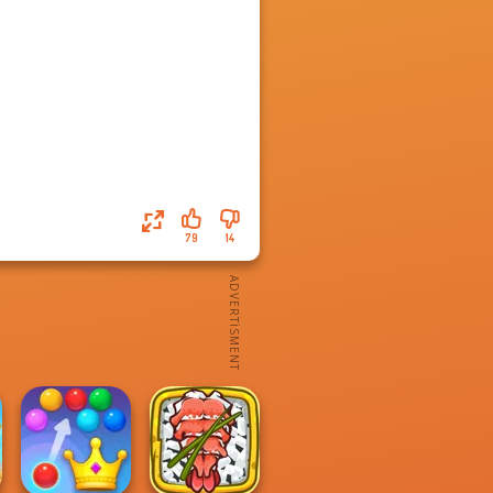
79
14