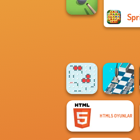
Survev.io
Spr
Pool Master 3D
HTML5 OYUNLAR
Dusty Maze
Dots and Boxes
Hunter