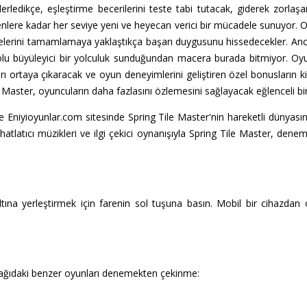
erledikçe, eşleştirme becerilerini teste tabi tutacak, giderek zorlaşan
ere kadar her seviye yeni ve heyecan verici bir mücadele sunuyor. Oy
iyelerini tamamlamaya yaklaştıkça başarı duygusunu hissedecekler. Anc
dolu büyüleyici bir yolculuk sunduğundan macera burada bitmiyor. Oyu
ırları ortaya çıkaracak ve oyun deneyimlerini geliştiren özel bonusların k
ile Master, oyuncuların daha fazlasını özlemesini sağlayacak eğlenceli 
n ve Eniyioyunlar.com sitesinde Spring Tile Master'nin hareketli dünyas
rahatlatıcı müzikleri ve ilgi çekici oynanışıyla Spring Tile Master, d
ına yerleştirmek için farenin sol tuşuna basın. Mobil bir cihazdan
şağıdaki benzer oyunları denemekten çekinme: