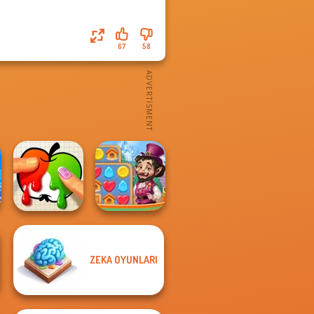
67
58
ZEKA OYUNLARI
Vega Mix: Fairy
Paint It
Town