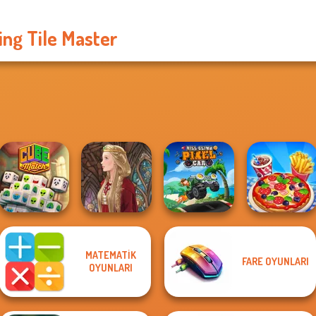
ing Tile Master
MATEMATIK
FARE OYUNLARI
Hill Climb Pixel
OYUNLARI
Cube Match
Medieval Doll
Car
Cooking Live