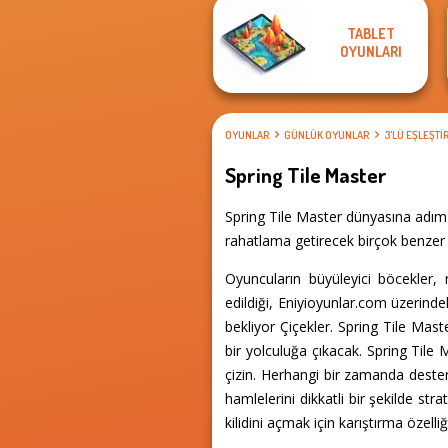
TABLET
OYUNLARI
OYUNLAR
GÜNLÜK OYUNLAR
3'LÜ EŞLEŞT
Spring Tile Master
Spring Tile Master dünyasına adım 
rahatlama getirecek birçok benzer d
Oyuncuların büyüleyici böcekler, 
edildiği, Eniyioyunlar.com üzerindek
bekliyor Çiçekler. Spring Tile Mas
bir yolculuğa çıkacak. Spring Tile
çizin. Herhangi bir zamanda deste
hamlelerini dikkatli bir şekilde st
kilidini açmak için karıştırma özell