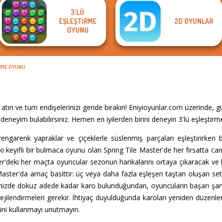
3'LÜ
EŞLEŞTIRME
2D OYUNLAR
OYUNU
IRME OYUNU
atın ve tüm endişelerinizi geride bırakın! Eniyioyunlar.com üzerinde, 
eneyim bulabilirsiniz. Hemen en iyilerden birini deneyin 3'lü eşleştir
rengarenk yapraklar ve çiçeklerle süslenmiş parçaları eşleştirirken
i keyifli bir bulmaca oyunu olan Spring Tile Master'de her fırsatta canl
ter'deki her maçta oyuncular sezonun harikalarını ortaya çıkaracak ve 
 Master'da amaç basittir: üç veya daha fazla eşleşen taştan oluşan set
nizde dokuz adede kadar karo bulunduğundan, oyuncuların başarı şans
ratejilendirmeleri gerekir. İhtiyaç duyulduğunda karoları yeniden düzenle
iğini kullanmayı unutmayın.