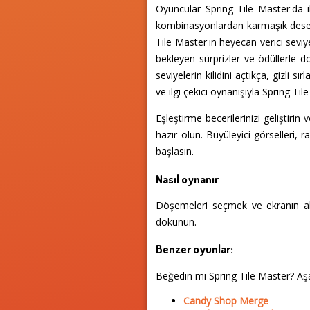
Oyuncular Spring Tile Master'da il
kombinasyonlardan karmaşık desenl
Tile Master'in heyecan verici sev
bekleyen sürprizler ve ödüllerle 
seviyelerin kilidini açtıkça, gizli s
ve ilgi çekici oynanışıyla Spring T
Eşleştirme becerilerinizi geliştiri
hazır olun. Büyüleyici görselleri, 
başlasın.
Nasıl oynanır
Döşemeleri seçmek ve ekranın alt
dokunun.
Benzer oyunlar:
Beğedin mi Spring Tile Master? A
Candy Shop Merge