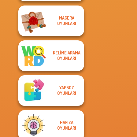
MACERA
OYUNLARI
KELIME ARAMA
OYUNLARI
YAPBOZ
OYUNLARI
HAFIZA
OYUNLARI