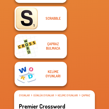
SCRABBLE
ÇAPRAZ
BULMACA
KELIME
OYUNLARI
OYUNLAR
GÜNLÜK OYUNLAR
KELIME OYUNLARI
ÇAPRAZ BULMACA
Premier Crossword