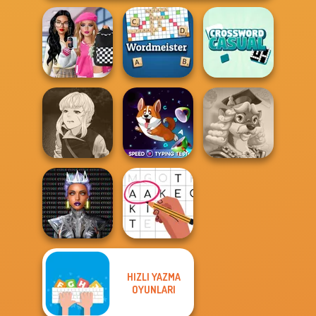
Bab's Back to
School Style
Casual
Cha...
Wordmeister
Crossword
Manga Creator
Vampire Hunter
Speed Typing
Words With Prof.
P...
Test
Wisely
HIZLI YAZMA
Cyber Chic
Makeover
OYUNLARI
Queens
Letters Match