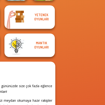
YETENEK
OYUNLARI
Break n Bounce
Dream Pet Link 2
MANTIK
OYUNLARI
, gününüzde size çok fazla eğlence
ları!
sizi meydan okumaya hazır rakipler