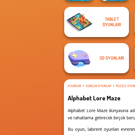
TABLET
Cute Coloring
Word Connect
OYUNLARI
Games
Puzzle
3D OYUNLARI
OYUNLAR
GÜNLÜK OYUNLAR
PUZZLE OYUN
Alphabet Lore Maze
Alphabet Lore Maze dünyasına adım
ve rahatlama getirecek birçok benze
Bu oyun, labirent oyunları evreni