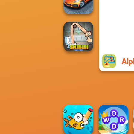
Free the Ball
Madness Driver
Vertigo City
Alp
Skibidi Toilet
Puzzle