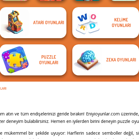
KELIME
ATARI OYUNLARI
Monster Truck
Casual
OYUNLARI
Art Puzzle Master
Crazy Racing
Tower Fall
Crossword
PUZZLE
ZEKA OYUNLARI
OYUNLARI
LARI
 atın ve tüm endişelerinizi geride bırakın! Eniyioyunlar.com üzerinde
r deneyim bulabilirsiniz. Hemen en iyilerden birini deneyin puzzle oyun
ne mükemmel bir şekilde uyuyor: Harflerin sadece semboller değil, 