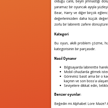
olduğu canlı, beyin jimnastiği do
yaramaz bir oyuncak ayıyla yüzleşi
Bear, Harry ve diğer birçok eğlencel
değerlerinizden daha küçük değerl
zorlu bir labirenti zafere dönüştüreb
Kategori
Bu oyun, akıllı problem çözme, hız
kategorisinin bir parçasıdır.
Nasıl Oynanır
Bilgisayarda labirentte harek
Mobil cihazlarda gitmek iste
Göreviniz basit ama bir o ka
kaçının ve son boss'a ulaşa
Seviyelere dikkat edin, tetik
Benzer oyunlar:
Beğedin mi Alphabet Lore Maze? A