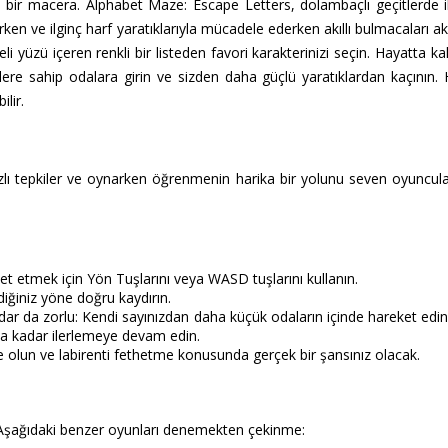
lu bir macera. Alphabet Maze: Escape Letters, dolambaçlı geçitlerde i
rken ve ilginç harf yaratıklarıyla mücadele ederken akıllı bulmacaları 
i yüzü içeren renkli bir listeden favori karakterinizi seçin. Hayatta kalm
ere sahip odalara girin ve sizden daha güçlü yaratıklardan kaçının.
ilir.
lı tepkiler ve oynarken öğrenmenin harika bir yolunu seven oyuncular
et etmek için Yön Tuşlarını veya WASD tuşlarını kullanın.
diğiniz yöne doğru kaydırın.
dar da zorlu: Kendi sayınızdan daha küçük odaların içinde hareket ed
na kadar ilerlemeye devam edin.
te olun ve labirenti fethetme konusunda gerçek bir şansınız olacak.
şağıdaki benzer oyunları denemekten çekinme: