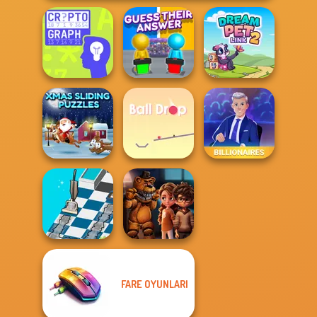
Guess Their
Cryptograph
Answer
Dream Pet Link 2
Xmas Sliding
Puzzles
Ball Drop
Billionaires
FARE OYUNLARI
Dusty Maze
FNAF Horror At
Hunter
Home