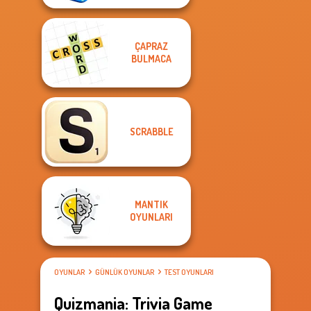
ÇAPRAZ
BULMACA
SCRABBLE
MANTIK
OYUNLARI
OYUNLAR
GÜNLÜK OYUNLAR
TEST OYUNLARI
Quizmania: Trivia Game