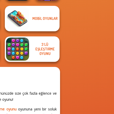
Noob Miner:
MOBIL OYUNLAR
Escape From
Night City Racing
Prison
3'LÜ
EŞLEŞTIRME
OYUNU
ününüzde size çok fazla eğlence ve
me oyunu!
irme oyunu
oyununa yeni bir soluk