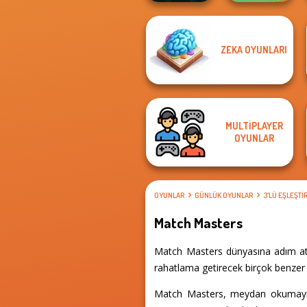
ZEKA OYUNLARI
Dungeon Master
Vega Mix: Fairy
Knight
Town
MULTIPLAYER
OYUNLAR
OYUNLAR
GÜNLÜK OYUNLAR
3'LÜ EŞLEŞT
Match Masters
Match Masters dünyasına adım atın
rahatlama getirecek birçok benzer d
Match Masters, meydan okumayı 