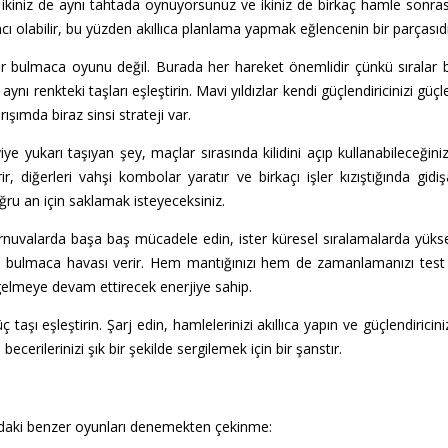
, ikiniz de aynı tahtada oynuyorsunuz ve ikiniz de birkaç hamle sonra
cı olabilir, bu yüzden akıllıca planlama yapmak eğlencenin bir parçasıdı
ir bulmaca oyunu değil. Burada her hareket önemlidir çünkü sıralar bi
aynı renkteki taşları eşleştirin. Mavi yıldızlar kendi güçlendiricinizi güçl
rışımda biraz sinsi strateji var.
e yukarı taşıyan şey, maçlar sırasında kilidini açıp kullanabileceğiniz b
ir, diğerleri vahşi kombolar yaratır ve birkaçı işler kızıştığında gid
oğru an için saklamak isteyeceksiniz.
turnuvalarda başa baş mücadele edin, ister küresel sıralamalarda yüks
an bulmaca havası verir. Hem mantığınızı hem de zamanlamanızı test 
 gelmeye devam ettirecek enerjiye sahip.
ç taşı eşleştirin. Şarj edin, hamlelerinizi akıllıca yapın ve güçlendirici
becerilerinizi şık bir şekilde sergilemek için bir şanstır.
daki benzer oyunları denemekten çekinme: