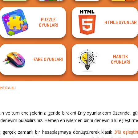
PUZZLE
HTML5 OYUNLAR
Family Tree
Survival 456 But
OYUNLARI
State Connect
Pixel Christmas
Puzzle
It Impostor
MANTIK
FARE OYUNLARI
OYUNLARI
IRME OYUNU
 ve tüm endişelerinizi geride bırakın! Eniyioyunlar.com üzerinde, g
eneyim bulabilirsiniz. Hemen en iyilerden birini deneyin 3'lü eşleştir
gerçek zamanlı bir hesaplaşmaya dönüştürerek klasik
3'lü eşleşt