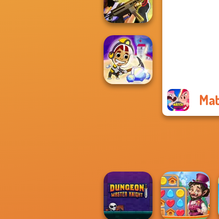
Sudoku Royal
Tom Clancy's
Shootout
Mat
Idle Miner Space
Rush