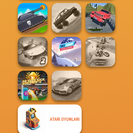
Indian SUV
Tanks 2D: Tank
Hill Climbing
Offroad
Wars
Mania
Simulator
Ultimate Flying
Ski Jump
Offroad Moto
Car 2
Challenge
Mania
ATARI OYUNLARI
3D Free Kick
Madness Driver
World Cup 18
Vertigo City