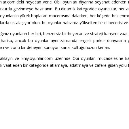
yunlar.com'deki heyecan verici Obi oyunları diyarına seyahat ederken re
 parkurda gezinmeye hazırlanın. Bu dinamik kategoride oyuncular, her a
 oyunları'in yürek hoplatan macerasına dalarken, her köşede beklenmey
a ustalaşıyor olun, bu oyunlar nabzınızı yükselten bir el becerisi ve ka
nız oyunların her biri, benzersiz bir heyecan ve strateji karışımı vaat 
 harika, ancak bu oyunlar aynı zamanda engelli parkur dünyasına y
yici ve zorlu bir deneyim sunuyor. sanal koltuğunuzun kenarı.
caklayın ve Eniyioyunlar.com üzerinde Obi oyunları mücadelesine kat
uluk vaat eden bir kategoride atlamaya, atlatmaya ve zafere giden yolu