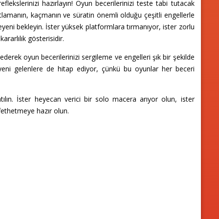
flekslerinizi hazırlayın! Oyun becerilerinizi teste tabi tutacak
tlamanın, kaçmanın ve süratin önemli olduğu çeşitli engellerle
eni bekleyin. İster yüksek platformlara tırmanıyor, ister zorlu
rarlılık gösterisidir.
ederek oyun becerilerinizi sergileme ve engelleri şık bir şekilde
eni gelenlere de hitap ediyor, çünkü bu oyunlar her beceri
ılın. İster heyecan verici bir solo macera arıyor olun, ister
 fethetmeye hazır olun.