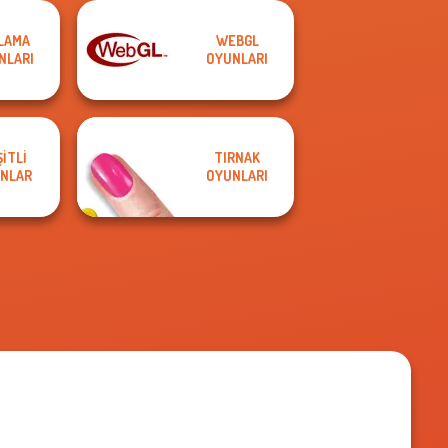
LAMA
WEBGL
NLARI
OYUNLARI
ITLI
TIRNAK
NLAR
OYUNLARI