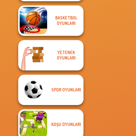
BASKETBOL
OYUNLARI
YETENEK
OYUNLARI
SPOR OYUNLARI
KOŞU OYUNLARI