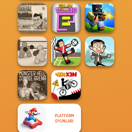
Super Soccer
Noggins
Christmas
Color Fill 3D
Poxel.io
Boxing Gang
Stars
Soccer Random
Mr Bean Jump
PLATFORM
Monster Hell:
OYUNLARI
Zombie Arena
Vex X3M