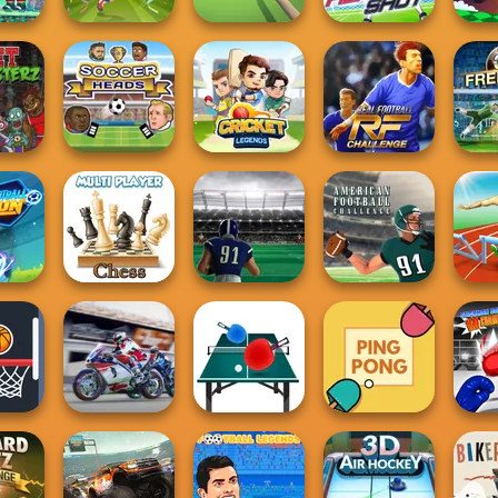
occer
ns
Football
mas
Superstars 2024
Pool Master 3D
Fierce Shot
Mo
Real Football
nsterz
Soccer Heads
Cricket Legends
Challenge
Free K
American
Chess Multi
Touchdown
Football
l Run
Player
Rush
Challenge
Hurdl
Super Bike Wild
Stick