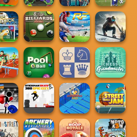
Mafia Billiard
Apex Football
to Boss
Troll Boxing
Tricks
Battle
8 Ball Billiards
Snowboard King
ick Classic
Classic
Real Football
2024
Chess
es Heroes
9 Ball Pool
2 Player Chess
Grandmaster
man Boxing
Stickman Skate: