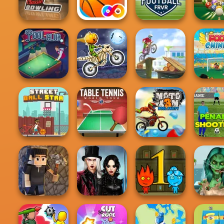
Junior Chess
Challenges
Chess Move 2
Bouncy 
Billiard 
Classic Bowling
Basketball FRVR
Football FRVR
Challe
Moto X3M
Pool Club
Spooky Land
Moto Maniac
Foot Ch
Table Tennis
Moto X3M Pool
Penalty S
Street Ball Star
World Tour
Party
2
Twilight
Ghoulis