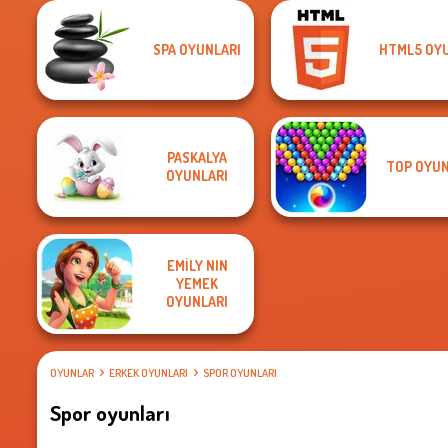
SPA OYUNLARI
HTML5 OY
PASKALYA
TOP OYUN
OYUNLARI
EMILY NIN
YEMEK
OYUNLARI
OYUNLAR
ERKEK OYUNLARI
SPOR OYUNLARI
Spor oyunları