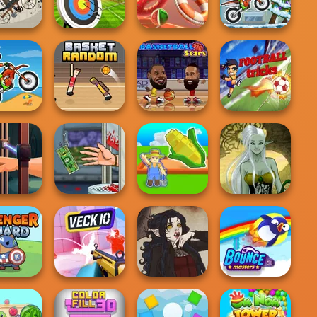
Champion
360 Epic City
Swimming Pro
Street Ball Jam
Archery World
er Street
Tour
Hoop Royale
Moto X3M Winter
to X3M
Basket Random
Basketball Stars
Football Tricks
d Me The
Handless
My Garden
Dark Mage
oods
Millionaire
Journey
Creator