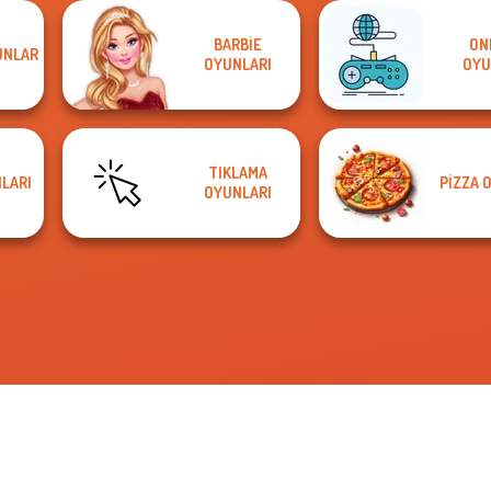
BARBIE
ON
UNLAR
OYUNLARI
OYU
TIKLAMA
LARI
PIZZA 
OYUNLARI