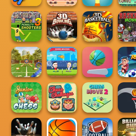
Super S
Basketball
Noggi
Basket Battle
Legends 2020
Muscle Clicker
Christ
Penalty Shooters
3
3D Bowling
3D Basketball
Basket Mo
Archery Master
Tennis Masters
Flipper Dunk 3D
Footbal
Chess