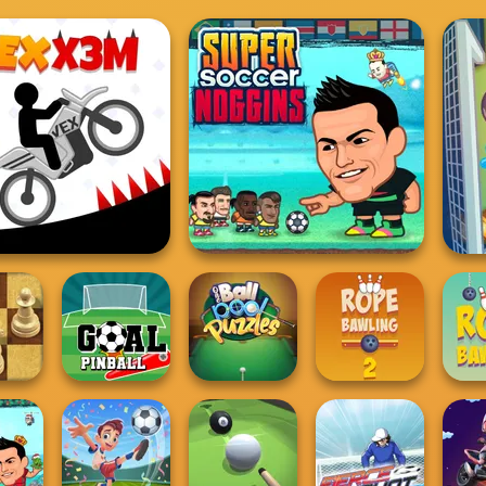
Vex X3M
Super Soccer Noggins
One Ball Pool
Chess
Goal Pinball
Puzzle
Rope Bawling 2
Rope