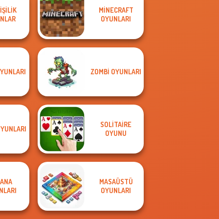
KIŞILIK
MINECRAFT
NLAR
OYUNLARI
OYUNLARI
ZOMBI OYUNLARI
SOLITAIRE
YUNLARI
OYUNU
ANA
MASAÜSTÜ
NLARI
OYUNLARI