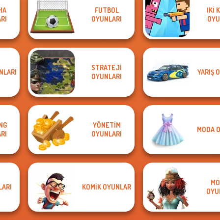
HA
FUTBOL
IKI 
RI
OYUNLARI
OYU
STRATEJI
NLARI
YARIŞ 
OYUNLARI
NG
YÖNETIM
MODA O
RI
OYUNLARI
MO
LARI
KOMIK OYUNLAR
OYU