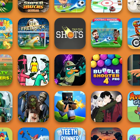
Dunks
Race
Table Tennis Pro
Ping Pong
KO 
Blitz
Super Trucks
Football
nge
Offroad 2
Legends 2021
3D Air Hockey
Bik
inko
3D Free Kick
Tap-Tap Shots
Football Masters
Mo
hooters
Squid Battle
Agent P Rebel
Bubble Shooter
Han
Simulator
Spy
Pro 4
G
h To
Manga Creator