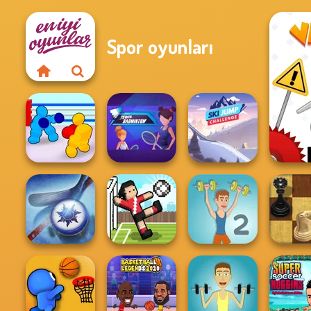
Spor oyunları
Boxing Gang
Power
Ski Jump
Stars
Badminton
Challenge
Air Hockey Cup
Soccer Random
Muscle Clicker 2
Master 