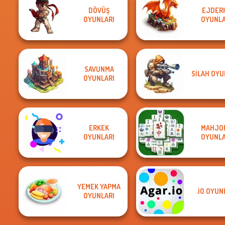
DÖVÜŞ
EJDER
OYUNLARI
OYUNLA
SAVUNMA
SILAH OYU
OYUNLARI
ERKEK
MAHJO
OYUNLARI
OYUNLA
YEMEK YAPMA
.IO OYUN
OYUNLARI