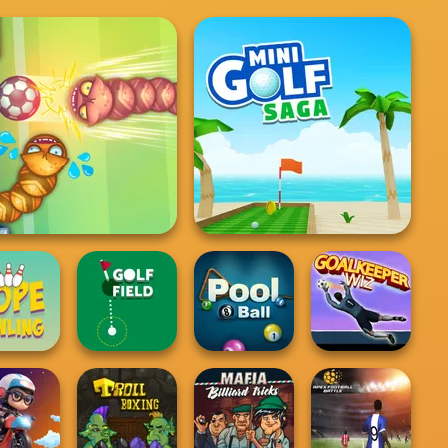
Soccer Snakes
Mini Golf Saga
 Bawling
Golf Field
8 Ball Pool
Goalkeeper Wiz