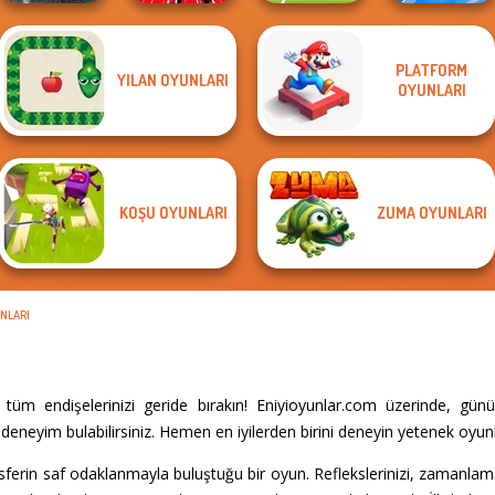
PLATFORM
YILAN OYUNLARI
OYUNLARI
Highway Traffic
Train Drift
Soccer Random
Shot Trigger
KOŞU OYUNLARI
ZUMA OYUNLARI
NLARI
tüm endişelerinizi geride bırakın! Eniyioyunlar.com üzerinde, gün
eneyim bulabilirsiniz. Hemen en iyilerden birini deneyin yetenek oyunl
osferin saf odaklanmayla buluştuğu bir oyun. Reflekslerinizi, zamanla