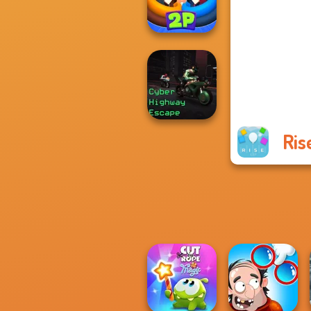
Wars
Ragdoll Arena 2
Player
Ris
Cyber Highway
Escape