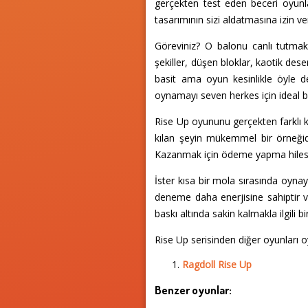
gerçekten test eden beceri oyunl
tasarımının sizi aldatmasına izin v
Göreviniz? O balonu canlı tutmak
şekiller, düşen bloklar, kaotik dese
basit ama oyun kesinlikle öyle d
oynamayı seven herkes için ideal bi
Rise Up oyununu gerçekten farklı k
kılan şeyin mükemmel bir örneğidir
Kazanmak için ödeme yapma hilesi
İster kısa bir mola sırasında oyna
deneme daha enerjisine sahiptir v
baskı altında sakin kalmakla ilgili
Rise Up serisinden diğer oyunları o
Ragdoll Rise Up
Benzer oyunlar: