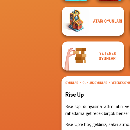
ATARI OYUNLARI
Cut The Rope
DOP Puzzle:
Magic
Displace One Part
YETENEK
OYUNLARI
OYUNLAR
GÜNLÜK OYUNLAR
YETENEK OYU
Rise Up
Rise Up dünyasına adım atın ve 
rahatlama getirecek birçok benzer d
Rise Up'e hoş geldiniz, sakin atm