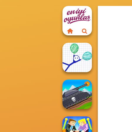
Ragdoll Rise Up
Tanks 2D: Tank