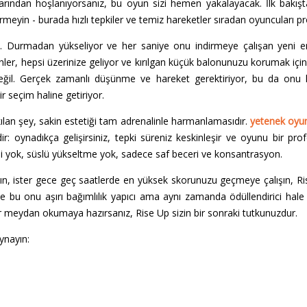
arından hoşlanıyorsanız, bu oyun sizi hemen yakalayacak. İlk bakış
ermeyin - burada hızlı tepkiler ve temiz hareketler sıradan oyuncuları pr
. Durmadan yükseliyor ve her saniye onu indirmeye çalışan yeni en
nler, hepsi üzerinize geliyor ve kırılgan küçük balonunuzu korumak için 
eğil. Gerçek zamanlı düşünme ve hareket gerektiriyor, bu da onu 
r seçim haline getiriyor.
ılan şey, sakin estetiği tam adrenalinle harmanlamasıdır.
yetenek oyun
: oynadıkça gelişirsiniz, tepki süreniz keskinleşir ve oyunu bir pro
 yok, süslü yükseltme yok, sadece saf beceri ve konsantrasyon.
yın, ister gece geç saatlerde en yüksek skorunuzu geçmeye çalışın, Ri
e bu onu aşırı bağımlılık yapıcı ama aynı zamanda ödüllendirici hale
 bir meydan okumaya hazırsanız, Rise Up sizin bir sonraki tutkunuzdur.
ynayın: