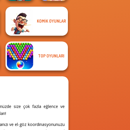
KOMIK OYUNLAR
ASMR Pet
Tower Fall
Treatment
TOP OYUNLARI
ünüzde size çok fazla eğlence ve
arı!
manızı ve el-göz koordinasyonunuzu