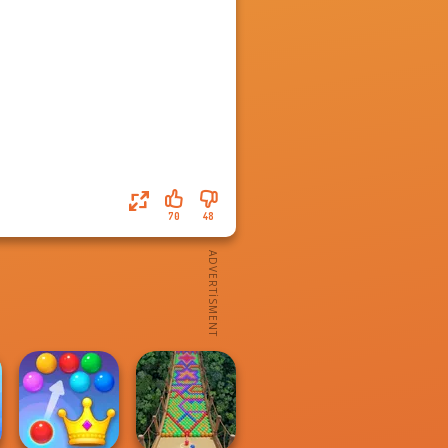
70
48