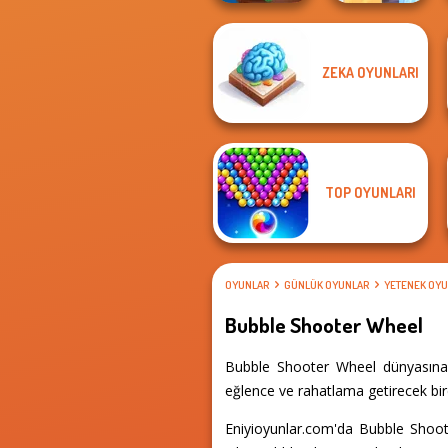
ZEKA OYUNLARI
Om Nom Tower
Gold Strike Icy
3D
Cave
TOP OYUNLARI
OYUNLAR
GÜNLÜK OYUNLAR
YETENEK OYU
Bubble Shooter Wheel
Bubble Shooter Wheel dünyasına a
eğlence ve rahatlama getirecek birç
Eniyioyunlar.com'da Bubble Shoot