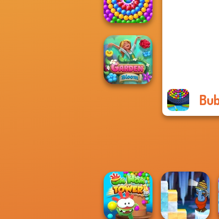
Town
Pop Adventure
Bub
Garden Bloom