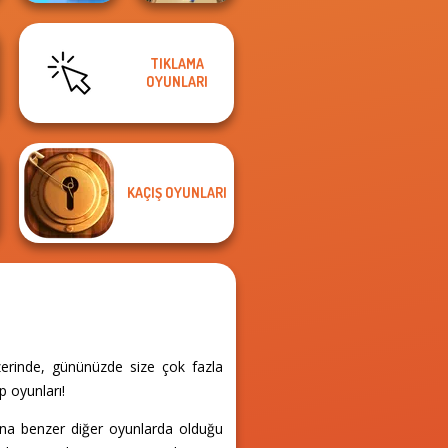
TIKLAMA
Royal Bubble
OYUNLARI
Blast
Bubble Fall
KAÇIŞ OYUNLARI
zerinde, gününüzde size çok fazla
p oyunları!
una benzer diğer oyunlarda olduğu