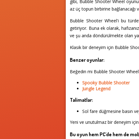
gibi, Bubble Shooter Wheel oyununda
az üç topun birbirine bağlanacağı v
Bubble Shooter Wheel'i bu türdeki
getiriyor. Buna ek olarak, hafızanı
ve şu anda döndürülmekte olan yarıs
Klasik bir deneyim için Bubble Sho
Benzer oyunlar:
Beğedin mi Bubble Shooter Wheel?
Spooky Bubble Shooter
Jungle Legend
Talimatlar:
Sol fare düğmesine basın vey
Yeni ve unutulmaz bir deneyim için 
Bu oyun hem PC'de hem de mobi