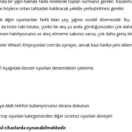
 bir yığın halinde farklı renklerde topları vurmanız gerekir. Kazanmak
e böylece onları tahtadan kaldıracak şekilde yerleştirilmesi gerekir.
 diğer oyunlardan farklı kılan şey, yığının sürekli dönmesidir. Bu,
z da teste tabi tutulur, çünkü bir atış şu anda gördüğünüzden çok daha 
ını hatırlıyorsanız ve ateş etmeme sabrınız varsa, çok daha geniş bir a
oter Wheel'ı Eniyioyunlar.com'da oynayın, ancak bazı harika yeni eklem
 Aşağıdaki benzer oyunları denemekten çekinme:
a Akıllı telefon kullanıyorsanız ekrana dokunun.
top oyunları kategorisinden diğer ücretsiz oyunları deneyin!
l cihazlarda oynanabilmektedir.