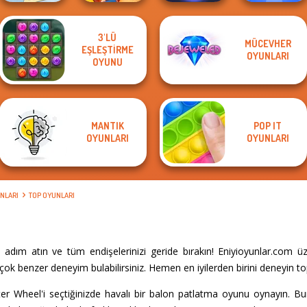
3'LÜ
MÜCEVHER
EŞLEŞTIRME
Bubble Shooter
Bubble Shooter
Put The Fruit
OYUNLARI
Extreme
Wild West Match
OYUNU
HD 3
Together
MANTIK
POP IT
OYUNLARI
OYUNLARI
NLARI
TOP OYUNLARI
dım atın ve tüm endişelerinizi geride bırakın! Eniyioyunlar.com ü
ok benzer deneyim bulabilirsiniz. Hemen en iyilerden birini deneyin to
er Wheel'i seçtiğinizde havalı bir balon patlatma oyunu oynayın. B