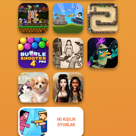
Mini Guardians
Battle Of Tank
Castle Defense
Steel
Canyon Defence
Bubble Shooter
Squid Battle
Agent P Rebel
Pro 4
Simulator
Spy
IKI KIŞILIK
OYUNLAR
Pet Salon
Battle Maidens