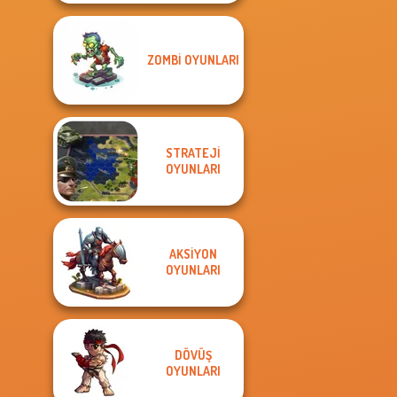
ZOMBI OYUNLARI
STRATEJI
OYUNLARI
AKSIYON
OYUNLARI
DÖVÜŞ
OYUNLARI