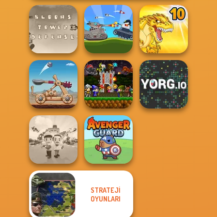
Bloons Tower
Battle Of Tank
Defense
Steel
Dynamons 10
Mini Guardians
Clash of Stone
Castle Defense
YORG.io
STRATEJI
OYUNLARI
Idle Inventor
Avenger Guard