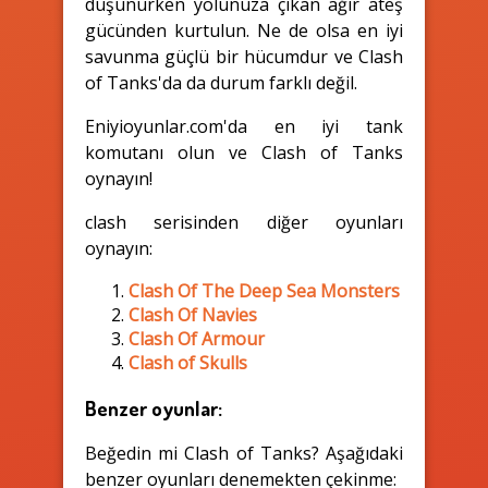
düşünürken yolunuza çıkan ağır ateş
gücünden kurtulun. Ne de olsa en iyi
savunma güçlü bir hücumdur ve Clash
of Tanks'da da durum farklı değil.
Eniyioyunlar.com'da en iyi tank
komutanı olun ve Clash of Tanks
oynayın!
clash serisinden diğer oyunları
oynayın:
Clash Of The Deep Sea Monsters
Clash Of Navies
Clash Of Armour
Clash of Skulls
Benzer oyunlar:
Beğedin mi Clash of Tanks? Aşağıdaki
benzer oyunları denemekten çekinme: