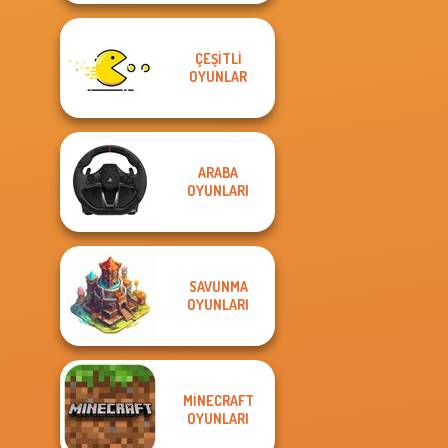
ÇEŞITLI
OYUNLAR
ARABA
OYUNLARI
SAVUNMA
OYUNLARI
MINECRAFT
OYUNLARI