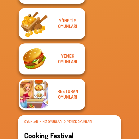
YÖNETIM
OYUNLARI
YEMEK
OYUNLARI
RESTORAN
OYUNLARI
OYUNLAR
KIZ OYUNLARI
YEMEK OYUNLARI
Cooking Festival