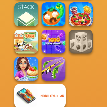
Worm Out: Brain
Stack
Teaser Games
Cooking Live
10X10 Gems
Farm Mahjong
Dr. Panda Farm
Deluxe
3D
MOBIL OYUNLAR
Cooking Stories:
Merge 2048 Gun
Fun Cafe
Rush