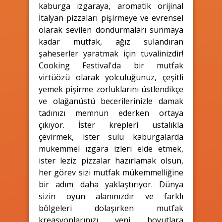
kaburga ızgaraya, aromatik orijinal
İtalyan pizzaları pişirmeye ve evrensel
olarak sevilen dondurmaları sunmaya
kadar mutfak, ağız sulandıran
şaheserler yaratmak için tuvalinizdir!
Cooking Festival'da bir mutfak
virtüözü olarak yolculuğunuz, çeşitli
yemek pişirme zorluklarını üstlendikçe
ve olağanüstü becerilerinizle damak
tadınızı memnun ederken ortaya
çıkıyor. İster krepleri ustalıkla
çevirmek, ister sulu kaburgalarda
mükemmel ızgara izleri elde etmek,
ister leziz pizzalar hazırlamak olsun,
her görev sizi mutfak mükemmelliğine
bir adım daha yaklaştırıyor. Dünya
sizin oyun alanınızdır ve farklı
bölgeleri dolaşırken mutfak
kreasyonlarınızı yeni boyutlara