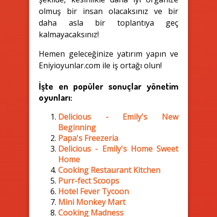
olmuş bir insan olacaksınız ve bir
daha asla bir toplantıya geç
kalmayacaksınız!
Hemen geleceğinize yatırım yapın ve
Eniyioyunlar.com ile iş ortağı olun!
İşte en popüler sonuçlar yönetim
oyunları:
Delicious - Emily's New
Beginning
Papa's Freezeria
Delicious - Emily's Home Sweet
Home
Cooking Restaurant Kitchen
Purr-fect Scoops
Hotel Fever Tycoon
Mini Monkey Mart
Cooking Madness