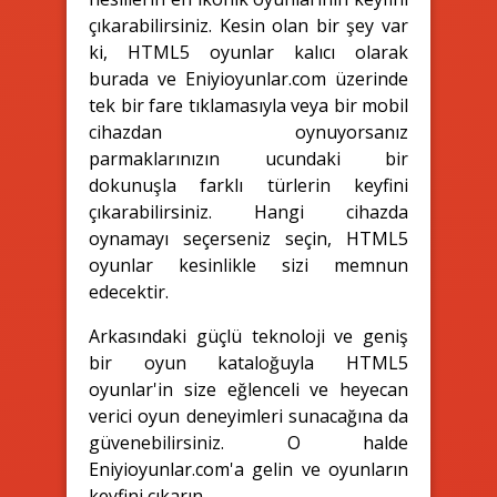
çıkarabilirsiniz. Kesin olan bir şey var
ki, HTML5 oyunlar kalıcı olarak
burada ve Eniyioyunlar.com üzerinde
tek bir fare tıklamasıyla veya bir mobil
cihazdan oynuyorsanız
parmaklarınızın ucundaki bir
dokunuşla farklı türlerin keyfini
çıkarabilirsiniz. Hangi cihazda
oynamayı seçerseniz seçin, HTML5
oyunlar kesinlikle sizi memnun
edecektir.
Arkasındaki güçlü teknoloji ve geniş
bir oyun kataloğuyla HTML5
oyunlar'in size eğlenceli ve heyecan
verici oyun deneyimleri sunacağına da
güvenebilirsiniz. O halde
Eniyioyunlar.com'a gelin ve oyunların
keyfini çıkarın.