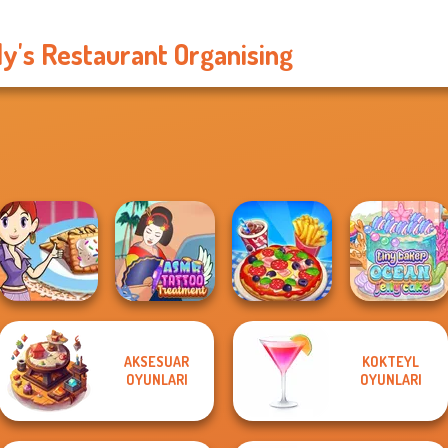
ly's Restaurant Organising
AKSESUAR
KOKTEYL
Sara's Cooking
ASMR Tattoo
Tiny Baker Ocean
OYUNLARI
OYUNLARI
Class: Mini Pop...
Treatment
Cooking Live
Jelly Cake