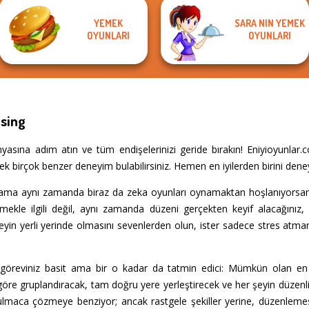
YEMEK
SARA NIN YEMEK
OYUNLARI
OYUNLARI
ising
yasına adım atın ve tüm endişelerinizi geride bırakın! Eniyioyunla
ek birçok benzer deneyim bulabilirsiniz. Hemen en iyilerden birini den
 ama aynı zamanda biraz da zeka oyunları oynamaktan hoşlanıyorsanı
ekle ilgili değil, aynı zamanda düzeni gerçekten keyif alacağınız, 
şeyin yerli yerinde olmasını sevenlerden olun, ister sadece stres atma
göreviniz basit ama bir o kadar da tatmin edici: Mümkün olan en ak
 göre gruplandıracak, tam doğru yere yerleştirecek ve her şeyin düzenl
 bulmaca çözmeye benziyor; ancak rastgele şekiller yerine, düzenlemes