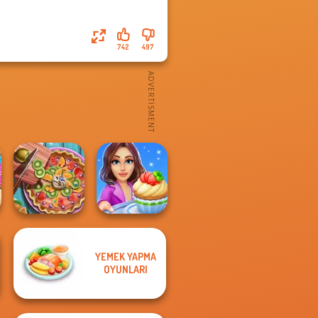
742
497
YEMEK YAPMA
Pie Real Life
Cooking Stories:
OYUNLARI
Cooking
Fun Cafe