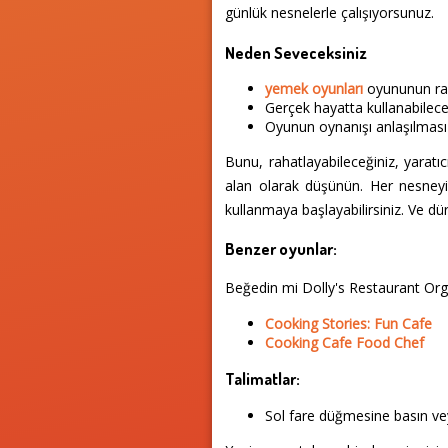
günlük nesnelerle çalışıyorsunuz.
Neden Seveceksiniz
yemek oyunları
oyununun raha
Gerçek hayatta kullanabilece
Oyunun oynanışı anlaşılması 
Bunu, rahatlayabileceğiniz, yaratıc
alan olarak düşünün. Her nesneyi
kullanmaya başlayabilirsiniz. Ve dü
Benzer oyunlar:
Beğedin mi Dolly's Restaurant Or
Cooking Stories: Fun Cafe
Cooking Cafe Food Chef
Talimatlar:
Sol fare düğmesine basın vey