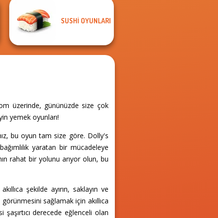
SUSHI OYUNLARI
r.com üzerinde, gününüzde size çok
eyin yemek oyunları!
z, bu oyun tam size göre. Dolly's
bağımlılık yaratan bir mücadeleye
nın rahat bir yolunu arıyor olun, bu
ıllıca şekilde ayırın, saklayın ve
i görünmesini sağlamak için akıllıca
i şaşırtıcı derecede eğlenceli olan