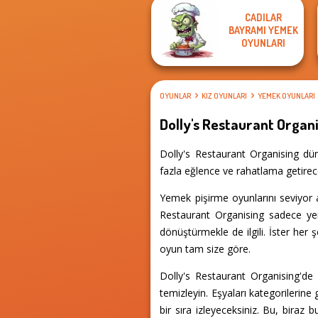
CADILAR
BAYRAMI YEMEK
OYUNLARI
OYUNLAR
KIZ OYUNLARI
YEMEK OYUNLARI
Dolly's Restaurant Organ
Dolly's Restaurant Organising dün
fazla eğlence ve rahatlama getirec
Yemek pişirme oyunlarını seviyor
Restaurant Organising sadece yem
dönüştürmekle de ilgili. İster her 
oyun tam size göre.
Dolly's Restaurant Organising'de 
temizleyin. Eşyaları kategorilerine
bir sıra izleyeceksiniz. Bu, biraz