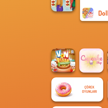
Treatment
Dol
Cooking
Madness
ÇÖREK
V And N Pizza
OYUNLARI
Cooking Game
Cupcake Shop