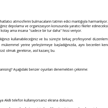
tlatıcı atmosferini bulmacaların tatmin edici mantığıyla harmanlıyor.
ğiniz depolama ve organizasyon konusunda yaratıcı fikirler edineceksi
kolay ama insana "sadece bir tur daha" hissi veriyor.
ılığınızı kullanabileceğiniz ve bu süreçte birkaç profesyonel düzenleme 
 mükemmel yerine yerleştirmeye başladığınızda, aynı becerileri ke
rüst olmak gerekirse, asıl kazanç bu.
ganising? Aşağıdaki benzer oyunları denemekten çekinme:
a Akıllı telefon kullanıyorsanız ekrana dokunun.