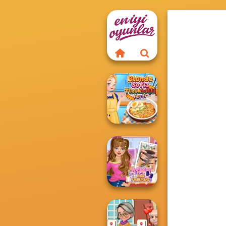
Blonde Sofia:
Tteokbokki Fever
ASMR Nail