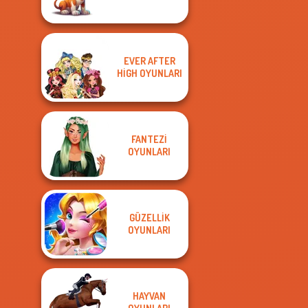
EVER AFTER
HIGH OYUNLARI
FANTEZI
OYUNLARI
GÜZELLIK
OYUNLARI
HAYVAN