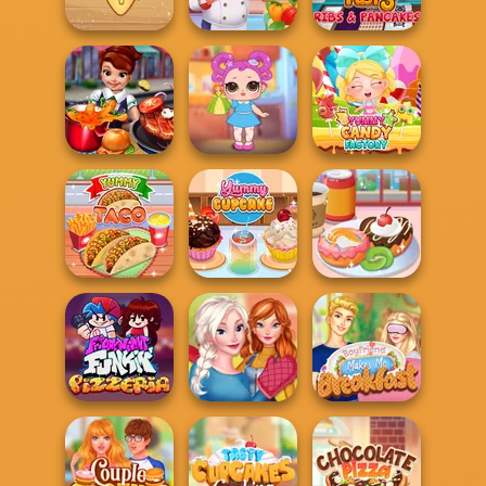
Cooking Festival
Cooking Frenzy
Cooking Live
Around the
Hamburger
Cooking Fast 3:
Worlds Pizza
Cooking Mania
Ribs and Panca...
Baby Holly
Yummy Candy
Cooking Fast
Feeding Time
Factory
Yummy Donut
Yummy Taco
Yummy Cupcake
Factory
Sisters
Thanksgiving
Boyfriend Makes