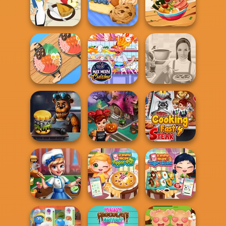
Cooking with
Pizza Real Life
Burger Shop
Emm...
Cooking
French Apple Pie
- Cooking wit...
Bakery Shop
Tasty Drop
Max Mixed
Hot Pot Rush
Cuisine
Whats For Dinner
Cooking Fast
Cooking Fast 4
FNAF Burger
Halloween
Steak