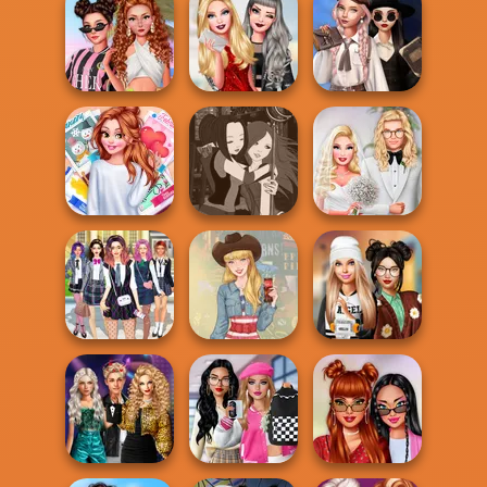
TikTok Divas
Hogwarts
Punk vs Pastel
#likeforlikes
Princesses
Wednesday's
Seven Stylish
Ellie: You Can Be
Breakup
Days
Anything
Handbook
All Year Round
Manga Creator -
Babs' Spring
Fashion Addict...
Fantasy World...
Wedding
College Girls
Dress To Impress
Team Makeover
Americana
Back To Schoo...