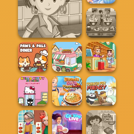
Cooking Stories:
Fun Cafe
Sara's Cooking Class
Cooking Cafe
Lentil So...
Food Chef
Paws & Pals
Hotel Fever
Diner
Purr-fect Scoops
Tycoon
Hello Kitty And
Blonde Sofia:
Friends Restau...
Tteokbokki Fever
French Fry Frenzy