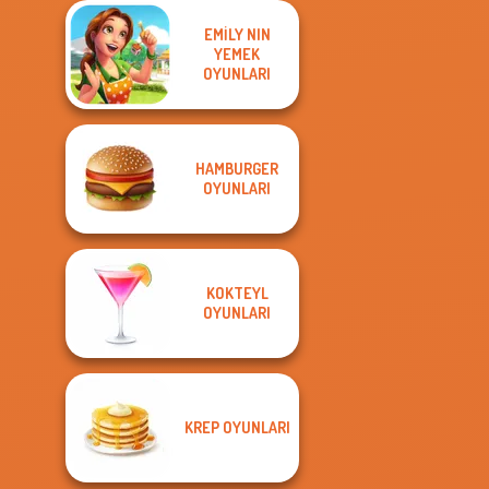
EMILY NIN
YEMEK
OYUNLARI
HAMBURGER
OYUNLARI
KOKTEYL
OYUNLARI
KREP OYUNLARI