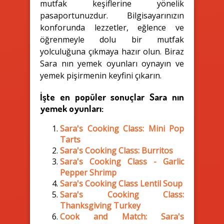
mutfak keşiflerine yönelik
pasaportunuzdur. Bilgisayarınızın
konforunda lezzetler, eğlence ve
öğrenmeyle dolu bir mutfak
yolculuğuna çıkmaya hazır olun. Biraz
Sara nın yemek oyunları oynayın ve
yemek pişirmenin keyfini çıkarın.
İşte en popüler sonuçlar Sara nın
yemek oyunları:
Sara's Cooking Class: Mini Pop
Tarts
Sara's Cooking Class: Burritos
Sara's Cooking Class - Garlic
Pepper Shrimp
Sara's Cooking Class Lentil Soup
Sara's Cooking Class:
Thanksgiving Turkey
Cook and Match: Sara's