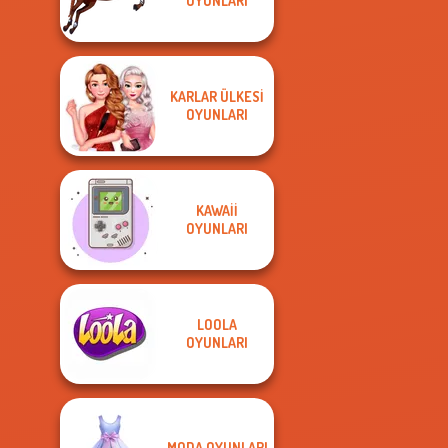
OYUNLARI
KARLAR ÜLKESI
OYUNLARI
KAWAII
OYUNLARI
LOOLA
OYUNLARI
MODA OYUNLARI