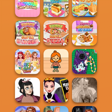
Cook And
Tasty Ice Cream
Rainbow Frozen
Decorate
Pancake
Princesses
Unicorn Cakes
And D...
Yummy Toast
Yummy Hotdog
Yummy Super
Yummy Super
Yummy Waffle
Burger
Pizza
Ice Cream
TB Avataria Life
DIY Phone Case
BFF Math Class
Girl
Shop