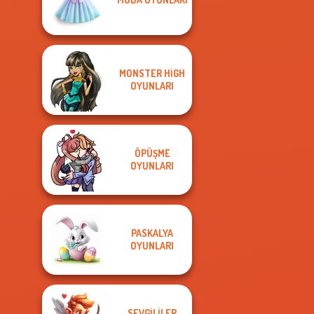
MONSTER HIGH
OYUNLARI
ÖPÜŞME
OYUNLARI
PASKALYA
OYUNLARI
SEVGILILER