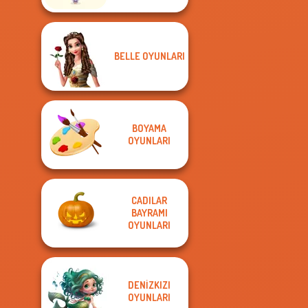
BELLE OYUNLARI
BOYAMA
OYUNLARI
CADILAR
BAYRAMI
OYUNLARI
DENIZKIZI
OYUNLARI