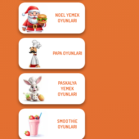
NOEL YEMEK
OYUNLARI
PAPA OYUNLARI
PASKALYA
YEMEK
OYUNLARI
SMOOTHIE
OYUNLARI