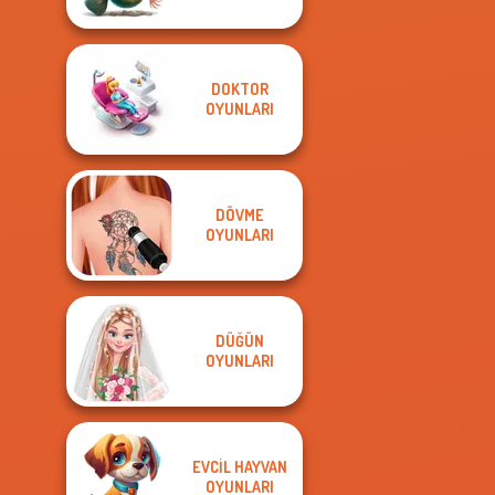
DOKTOR
OYUNLARI
DÖVME
OYUNLARI
DÜĞÜN
OYUNLARI
EVCIL HAYVAN
OYUNLARI