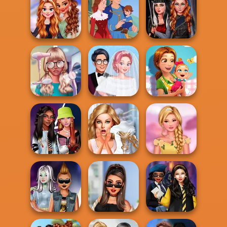
Casual Icon
Evil Queen's
Dark Mage
Maker
Revenge
Creator
Fashionistas'
Multiverse
Coronation Ball
Life Story
Adven...
Delicious -
Nerd To Popular
Perfect Cold
Emily's New
Makeover Mania
Season Wedding
Beginn...
Princesses At
Fashionistas'
Bridezilla: Prank
The Spring
Faceoff
The Bride
Bloss...