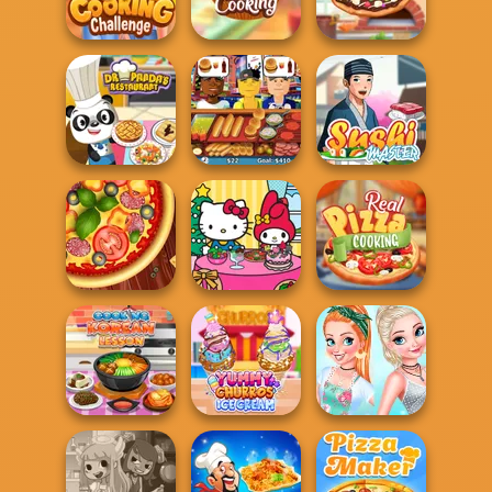
FNF Pizzeria
Dinner
Me Breakfast
Couple Cooking
Tasty Cupcakes
Challenge
Cooking
Chocolate Pizza
Dr Panda
Restaurant
Hot Dog Bush
Sushi Master
Hello Kitty and
Real Pizza
Pizza Maker
Friends: Xmas...
Cooking
Princesses