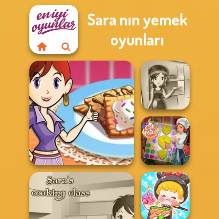
Sara nın yemek
oyunları
Sara's Cooking
Class:
Thanksgi...
Sara's Cooking Class: Mini
Cook and Match:
Pop...
Sara's Adventu...