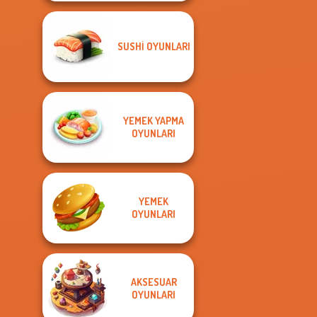
SUSHI OYUNLARI
YEMEK YAPMA
OYUNLARI
YEMEK
OYUNLARI
AKSESUAR
OYUNLARI