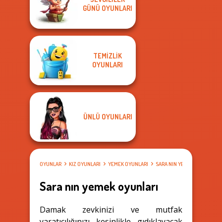
GÜNÜ OYUNLARI
TEMIZLIK
OYUNLARI
ÜNLÜ OYUNLARI
OYUNLAR
KIZ OYUNLARI
YEMEK OYUNLARI
SARA NIN YEMEK OYUNLARI
Sara nın yemek oyunları
Damak zevkinizi ve mutfak
yaratıcılığınızı kesinlikle gıdıklayacak