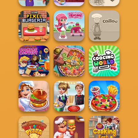
Cooking
Cooking Live: Be
Dora Cooking in
Madness
a Chef&Cook
la Cucina
Ultra Pixel
Strawberry
Burgeria
Shortcake
Caillou Chef
Nickelodeon
Pie Real Life
Cooking World
Cooking Contest
Cooking
Reborn