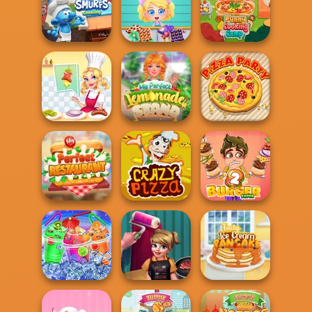
Grandma Recipe
Grandma Recipe
Cooking Scene
Apple Pie
Nigiri Sushi
Yummy
The Smurfs:
Chocolate
Funny Cooking
Cooking
Factory
Camp
My Perfect
Michelin Star
Lemonade
Chef
Stand
Pizza Party
My Perfect
Restaurant
Crazy Pizza
Super Burger 2