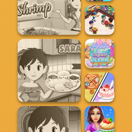
ASMR Girl:
Livestream
Mukbang
Sara's Cooking Class -
Cooking
Restaurant
Garlic...
Kitchen
Tiny Baker Ocean
Jelly Cake
Sara's Cooking Class:
Dolly's
Restaurant
Burritos
Organising