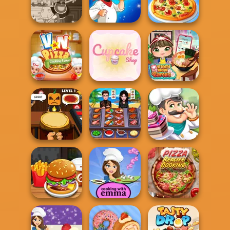
Cooking Korean
Yummy Churros
Cooking
Lesson
Ice Cream
Challenge:...
Devilish Cooking
Biryani Recipes
The Pizza Maker
V And N Pizza
Grandma Recipe
Cooking Game
Cupcake Shop
Ramen
Halloween
Cooking Chef -
Pizzeria
Food Fever
Cake Shop
Sushi Rolls -