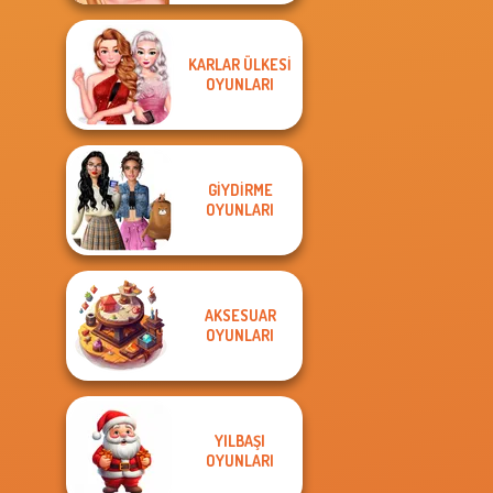
KARLAR ÜLKESI
OYUNLARI
GIYDIRME
OYUNLARI
AKSESUAR
OYUNLARI
YILBAŞI
OYUNLARI