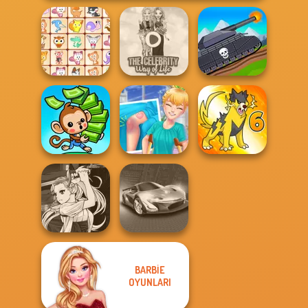
The Celebrity Way
Tanks 2D: Tank
Dream Pet Link
Of Life
Wars
Knee Case
Mini Monkey Mart
Simulator
Dynamons 6
BARBIE
Manga Creator
Vampire Hunter
OYUNLARI
P...
Grand Cyber City