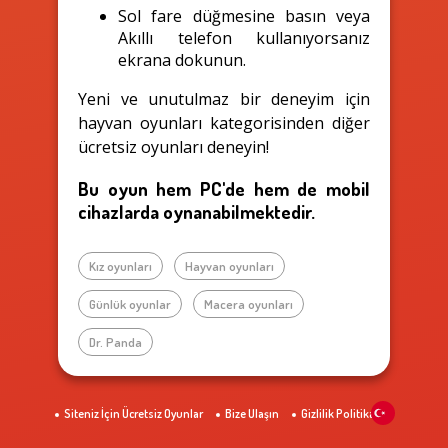
Sol fare düğmesine basın veya
Akıllı telefon kullanıyorsanız
ekrana dokunun.
Yeni ve unutulmaz bir deneyim için
hayvan oyunları kategorisinden diğer
ücretsiz oyunları deneyin!
Bu oyun hem PC'de hem de mobil
cihazlarda oynanabilmektedir.
Kız oyunları
Hayvan oyunları
Günlük oyunlar
Macera oyunları
Dr. Panda
Siteniz İçin Ücretsiz Oyunlar
Bize Ulaşın
Gizlilik Politikası