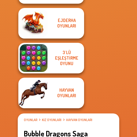
EJDERHA
OYUNLARI
3'LÜ
EŞLEŞTIRME
OYUNU
HAYVAN
OYUNLARI
OYUNLAR
KIZ OYUNLARI
HAYVAN OYUNLARI
Bubble Dragons Saga