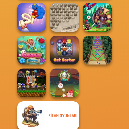
Long Dog - Long
Bubble Shooter
Nose
Extreme
Dragon Hunter
Garden Bloom
Cat Sorter Puzzle
Bubble Fall
SILAH OYUNLARI
Mini Guardians
Castle Defense
Egg Farm