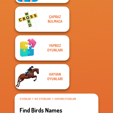
ÇAPRAZ
BULMACA
YAPBOZ
OYUNLARI
HAYVAN
OYUNLARI
OYUNLAR
KIZ OYUNLARI
HAYVAN OYUNLARI
Find Birds Names