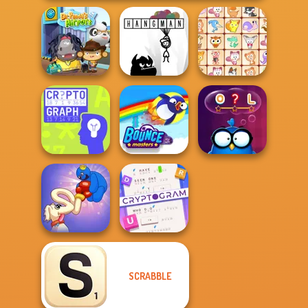
Dr. Panda Airport
Hangman
Dream Pet Link
Cryptograph
Bouncemasters
Words with Owl
Cryptogram:
SCRABBLE
Long Dog - Long
Word Brain
Nose
Puzzle