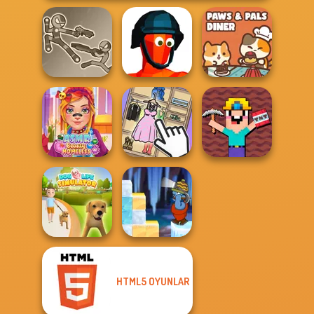
Stick Duel: Battle
Paws & Pals
Hero
Funny Shooter
Diner
Noob Miner:
ASMR Beauty
Escape From
Homeless
Organize It
Prison
HTML5 OYUNLAR
Dog Life
Gold Strike Icy
Simulator
Cave