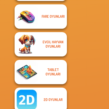
FARE OYUNLARI
EVCIL HAYVAN
OYUNLARI
TABLET
OYUNLARI
2D OYUNLAR