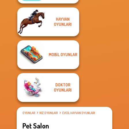
HAYVAN
OYUNLARI
MOBIL OYUNLAR
DOKTOR
OYUNLARI
OYUNLAR
KIZ OYUNLARI
EVCIL HAYVAN OYUNLARI
Pet Salon