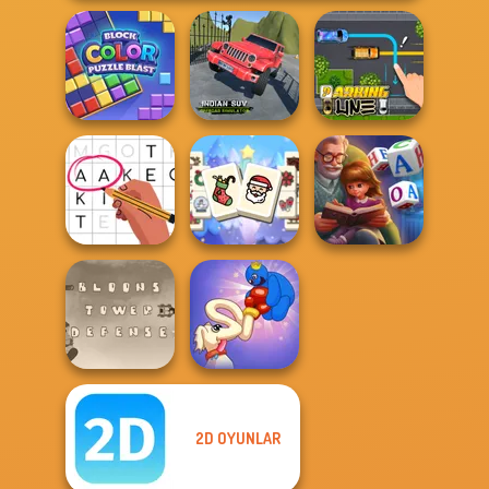
Indian SUV
Block Color
Offroad
Puzzle Blast
Simulator
Parking Line
Mahjong
Christmas
Word Scramble:
Letters Match
Holiday
Family Tales
2D OYUNLAR
Bloons Tower
Long Dog - Long
Defense
Nose