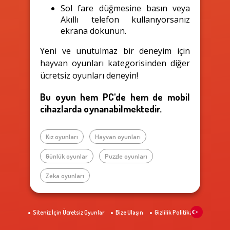
Sol fare düğmesine basın veya
Akıllı telefon kullanıyorsanız
ekrana dokunun.
Yeni ve unutulmaz bir deneyim için
hayvan oyunları kategorisinden diğer
ücretsiz oyunları deneyin!
Bu oyun hem PC'de hem de mobil
cihazlarda oynanabilmektedir.
Kız oyunları
Hayvan oyunları
Günlük oyunlar
Puzzle oyunları
Zeka oyunları
Siteniz İçin Ücretsiz Oyunlar
Bize Ulaşın
Gizlilik Politikası