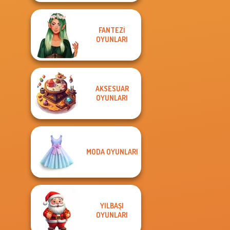
FANTEZI
OYUNLARI
AKSESUAR
OYUNLARI
MODA OYUNLARI
YILBAŞI
OYUNLARI