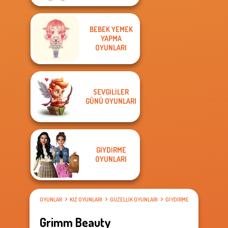
BEBEK YEMEK
YAPMA
OYUNLARI
SEVGILILER
GÜNÜ OYUNLARI
GIYDIRME
OYUNLARI
OYUNLAR
KIZ OYUNLARI
GÜZELLIK OYUNLARI
GIYDIRME OYUNLARI
Grimm Beauty