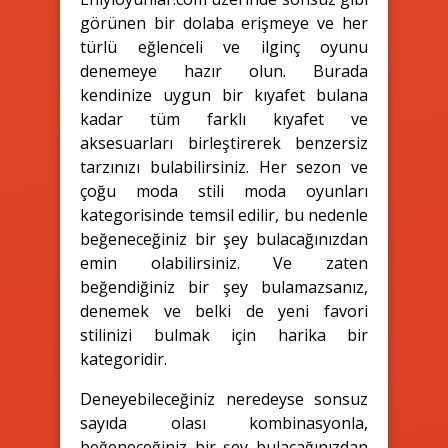
görünen bir dolaba erişmeye ve her
türlü eğlenceli ve ilginç oyunu
denemeye hazır olun. Burada
kendinize uygun bir kıyafet bulana
kadar tüm farklı kıyafet ve
aksesuarları birleştirerek benzersiz
tarzınızı bulabilirsiniz. Her sezon ve
çoğu moda stili moda oyunları
kategorisinde temsil edilir, bu nedenle
beğeneceğiniz bir şey bulacağınızdan
emin olabilirsiniz. Ve zaten
beğendiğiniz bir şey bulamazsanız,
denemek ve belki de yeni favori
stilinizi bulmak için harika bir
kategoridir.
Deneyebileceğiniz neredeyse sonsuz
sayıda olası kombinasyonla,
beğeneceğiniz bir şey bulacağınızdan