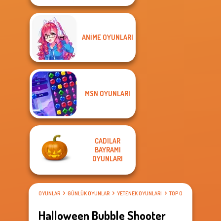
ANIME OYUNLARI
MSN OYUNLARI
CADILAR
BAYRAMI
OYUNLARI
OYUNLAR
GÜNLÜK OYUNLAR
YETENEK OYUNLARI
TOP OYUNLARI
Halloween Bubble Shooter