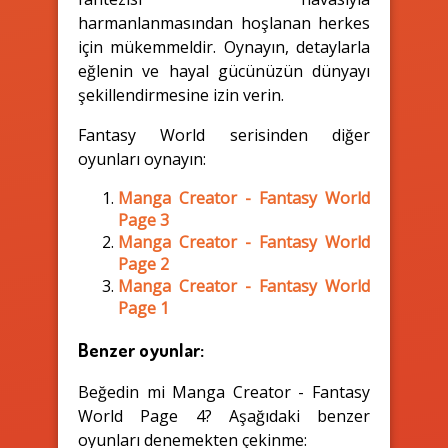
harmanlanmasından hoşlanan herkes
için mükemmeldir. Oynayın, detaylarla
eğlenin ve hayal gücünüzün dünyayı
şekillendirmesine izin verin.
Fantasy World serisinden diğer
oyunları oynayın:
Manga Creator - Fantasy World
Page 3
Manga Creator - Fantasy World
Page 2
Manga Creator - Fantasy World
Page 1
Benzer oyunlar:
Beğedin mi Manga Creator - Fantasy
World Page 4? Aşağıdaki benzer
oyunları denemekten çekinme: