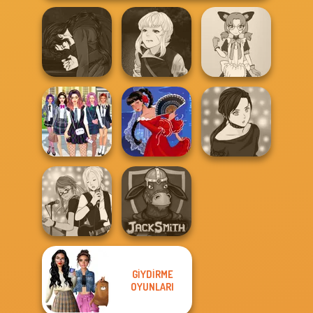
Manga Creator
Manga Creator
Vampire Hunter
Vampire Hunter
Tokyo Mew Mew
P...
P...
Creator
College Girls
Manga Creator -
Team Makeover
Flamenco Dancer
Rebels Page 2
GIYDIRME
Manga Creator -
OYUNLARI
Rebels Page 1
Jacksmith