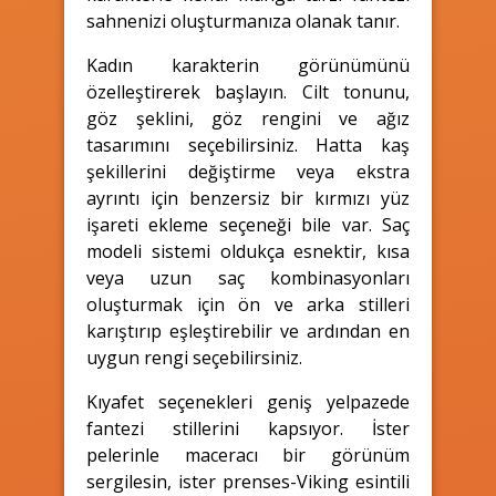
sahnenizi oluşturmanıza olanak tanır.
Kadın karakterin görünümünü
özelleştirerek başlayın. Cilt tonunu,
göz şeklini, göz rengini ve ağız
tasarımını seçebilirsiniz. Hatta kaş
şekillerini değiştirme veya ekstra
ayrıntı için benzersiz bir kırmızı yüz
işareti ekleme seçeneği bile var. Saç
modeli sistemi oldukça esnektir, kısa
veya uzun saç kombinasyonları
oluşturmak için ön ve arka stilleri
karıştırıp eşleştirebilir ve ardından en
uygun rengi seçebilirsiniz.
Kıyafet seçenekleri geniş yelpazede
fantezi stillerini kapsıyor. İster
pelerinle maceracı bir görünüm
sergilesin, ister prenses-Viking esintili