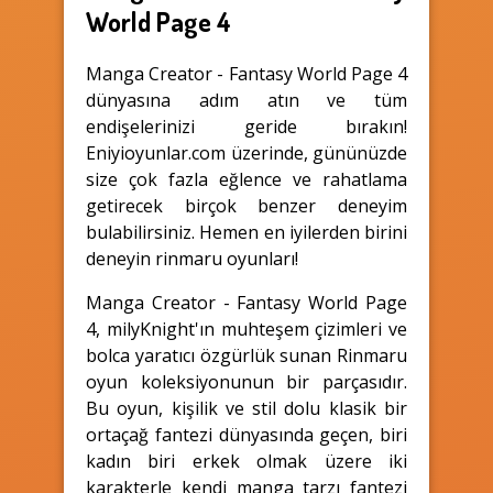
World Page 4
Manga Creator - Fantasy World Page 4
dünyasına adım atın ve tüm
endişelerinizi geride bırakın!
Eniyioyunlar.com üzerinde, gününüzde
size çok fazla eğlence ve rahatlama
getirecek birçok benzer deneyim
bulabilirsiniz. Hemen en iyilerden birini
deneyin rinmaru oyunları!
Manga Creator - Fantasy World Page
4, milyKnight'ın muhteşem çizimleri ve
bolca yaratıcı özgürlük sunan Rinmaru
oyun koleksiyonunun bir parçasıdır.
Bu oyun, kişilik ve stil dolu klasik bir
ortaçağ fantezi dünyasında geçen, biri
kadın biri erkek olmak üzere iki
karakterle kendi manga tarzı fantezi