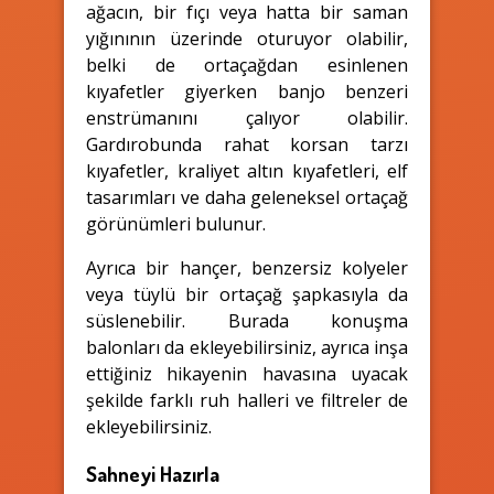
ağacın, bir fıçı veya hatta bir saman
yığınının üzerinde oturuyor olabilir,
belki de ortaçağdan esinlenen
kıyafetler giyerken banjo benzeri
enstrümanını çalıyor olabilir.
Gardırobunda rahat korsan tarzı
kıyafetler, kraliyet altın kıyafetleri, elf
tasarımları ve daha geleneksel ortaçağ
görünümleri bulunur.
Ayrıca bir hançer, benzersiz kolyeler
veya tüylü bir ortaçağ şapkasıyla da
süslenebilir. Burada konuşma
balonları da ekleyebilirsiniz, ayrıca inşa
ettiğiniz hikayenin havasına uyacak
şekilde farklı ruh halleri ve filtreler de
ekleyebilirsiniz.
Sahneyi Hazırla