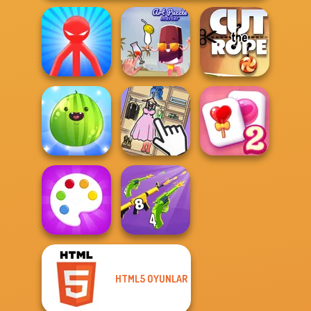
Red Stickman vs
Monster School
Art Puzzle Master
Cut the Rope
Put The Fruit
Solitaire
Together
Organize It
Mahjong Candy 2
HTML5 OYUNLAR
Merge 2048 Gun
Fun Colors
Rush