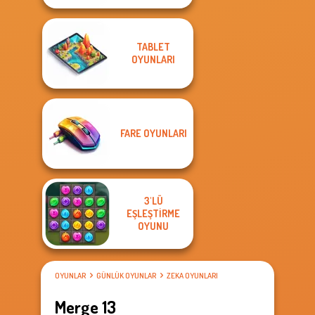
TABLET
OYUNLARI
FARE OYUNLARI
3'LÜ
EŞLEŞTIRME
OYUNU
OYUNLAR
GÜNLÜK OYUNLAR
ZEKA OYUNLARI
Merge 13