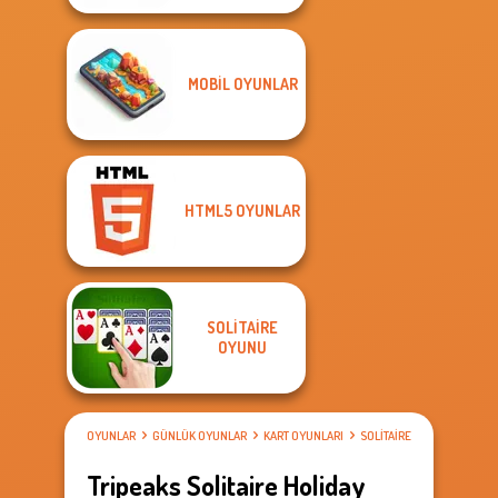
MOBIL OYUNLAR
HTML5 OYUNLAR
SOLITAIRE
OYUNU
OYUNLAR
GÜNLÜK OYUNLAR
KART OYUNLARI
SOLITAIRE OYUNU
Tripeaks Solitaire Holiday