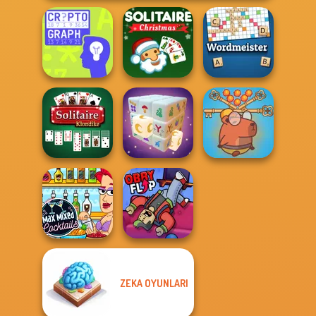
Solitaire Classic
Cryptograph
Christmas
Wordmeister
Save Baby
Solitaire
Capybaras: Pull
Klondike
Mystic Mahjong
Pin
ZEKA OYUNLARI
Max Mixed
Cocktails
Obby Flip