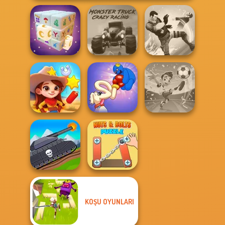
Monster Truck
Mystic Mahjong
Crazy Racing
Gang Brawlers
Long Dog - Long
Football
Wild West Match
Nose
Superstars 2024
KOŞU OYUNLARI
Tanks 2D: Tank
Nuts & Bolts
Wars
Puzzle