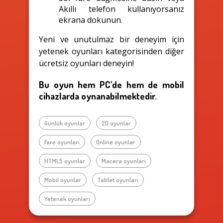
Akıllı telefon kullanıyorsanız
ekrana dokunun.
Yeni ve unutulmaz bir deneyim için
yetenek oyunları kategorisinden diğer
ücretsiz oyunları deneyin!
Bu oyun hem PC'de hem de mobil
cihazlarda oynanabilmektedir.
Günlük oyunlar
2D oyunlar
Fare oyunları
Online oyunlar
HTML5 oyunlar
Macera oyunları
Mobil oyunlar
Tablet oyunları
Yetenek oyunları