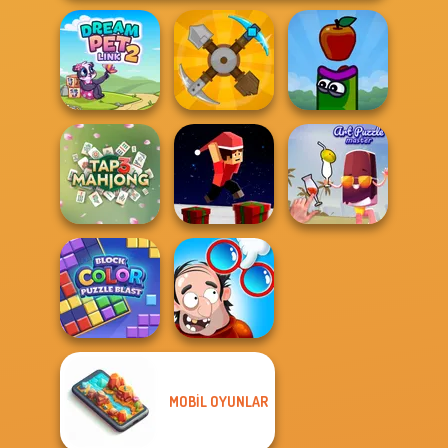
Dream Pet Link 2
Craft Drill
Apple Worm
Parkour Block
Tap 3 Mahjong
Xmas Special
Art Puzzle Master
MOBIL OYUNLAR
Block Color
DOP Puzzle:
Puzzle Blast
Displace One Part