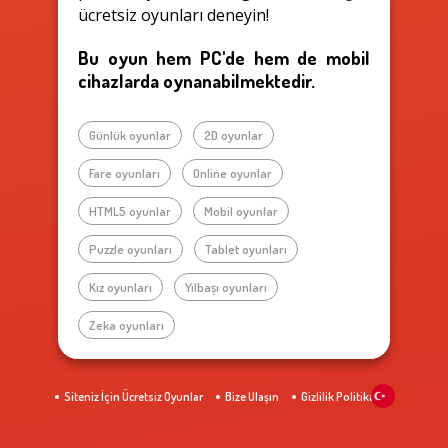
ücretsiz oyunları deneyin!
Bu oyun hem PC'de hem de mobil
cihazlarda oynanabilmektedir.
Günlük oyunlar
2D oyunlar
Fare oyunları
Online oyunlar
HTML5 oyunlar
Mobil oyunlar
Puzzle oyunları
Tablet oyunları
Kız oyunları
Yılbaşı oyunları
Zeka oyunları
Siteniz İçin Ücretsiz Oyunlar
Bize Ulaşın
Gizlilik Politikası